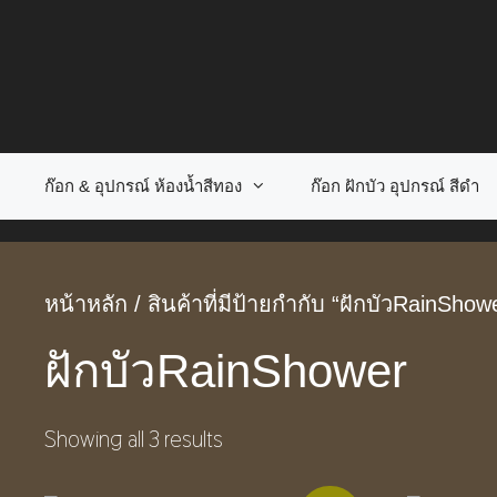
Skip
to
content
ก๊อก & อุปกรณ์ ห้องน้ำสีทอง
ก๊อก ฝักบัว อุปกรณ์ สีดำ
หน้าหลัก
/ สินค้าที่มีป้ายกำกับ “ฝักบัวRainShow
ฝักบัวRainShower
Showing all 3 results