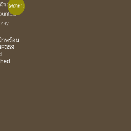
ลดราคา!
้าพร้อม
 BF359
d
shed
nt
0.00.