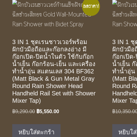
ลดราคา!
3 IN 1 ชุดเรนชาวเวอร์พร้อม
3 IN 1 ช
ฝักบัวมือถือและก๊อกลงอ่าง มี
ฝักบัวมือ
ก๊อกเปิด-ปิดน้ำในตัว ใช้กับก๊อก
ก๊อกเปิด-
น้ำเย็น ก๊อกร้อน-เย็น และเครื่อง
น้ำเย็น ก
ทำน้ำอุ่น สแตนเลส 304 BF362
ทำน้ำอุ่
(Matt Black & Gun Metal Gray
(Matt Bl
Round Rain Shower Head
Round R
Handheld Rail Set with Shower
Handheld
Mixer Tap)
Mixer Ta
Original
Current
฿
9,290.00
฿
5,550.00
฿
10,350.0
price
price
was:
is:
หยิบใส่ตะกร้า
หยิบใส
฿9,290.00.
฿5,550.00.