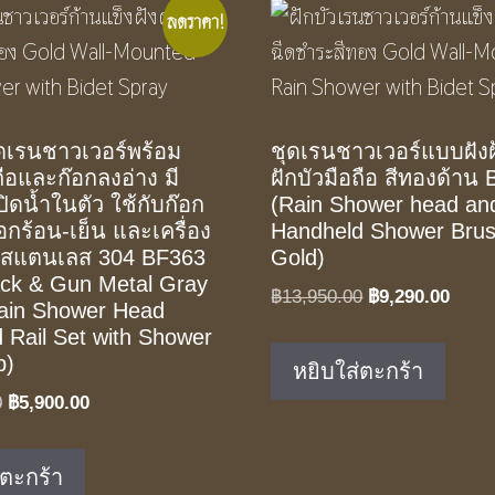
ลดราคา!
ุดเรนชาวเวอร์พร้อม
ชุดเรนชาวเวอร์แบบฝังฝ
ถือและก๊อกลงอ่าง มี
ฝักบัวมือถือ สีทองด้าน
ปิดน้ำในตัว ใช้กับก๊อก
(Rain Shower head an
๊อกร้อน-เย็น และเครื่อง
Handheld Shower Bru
น สแตนเลส 304 BF363
Gold)
ack & Gun Metal Gray
Original
Curre
฿
13,950.00
฿
9,290.00
ain Shower Head
price
price
 Rail Set with Shower
was:
is:
p)
หยิบใส่ตะกร้า
฿13,950.00.
฿9,29
Original
Current
0
฿
5,900.00
price
price
was:
is:
่ตะกร้า
฿10,350.00.
฿5,900.00.