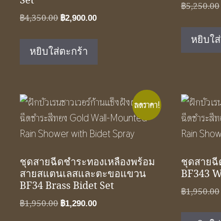
Set
฿
5,250.00
Original
Current
฿
4,350.00
฿
2,900.00
price
price
หยิบใส
was:
is:
หยิบใส่ตะกร้า
฿4,350.00.
฿2,900.00.
ลดราคา!
ชุดสายฉีดชำระทองเหลืองพร้อม
ชุดสายฉี
สายสแตนเลสและตะขอแขวน
BF343 W
BF34 Brass Bidet Set
฿
1,950.00
Original
Current
฿
1,950.00
฿
1,290.00
price
price