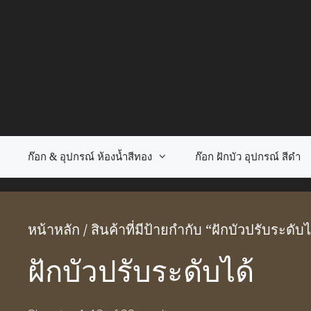
Skip
to
content
ก๊อก & อุปกรณ์ ห้องน้ำสีทอง
ก๊อก ฝักบัว อุปกรณ์ สีดำ
หน้าหลัก
/ สินค้าที่มีป้ายกำกับ “ฝักบัวปรับระดับไ
ฝักบัวปรับระดับได้