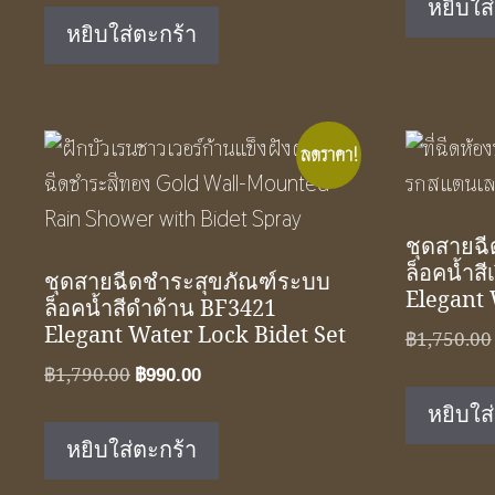
หยิบใส
was:
is:
หยิบใส่ตะกร้า
฿1,950.00.
฿1,290.00.
ลดราคา!
ชุดสายฉ
ล็อคน้ำสี
ชุดสายฉีดชำระสุขภัณฑ์ระบบ
Elegant 
ล็อคน้ำสีดำด้าน BF3421
Elegant Water Lock Bidet Set
฿
1,750.00
Original
Current
฿
1,790.00
฿
990.00
price
price
หยิบใส
was:
is:
หยิบใส่ตะกร้า
฿1,790.00.
฿990.00.