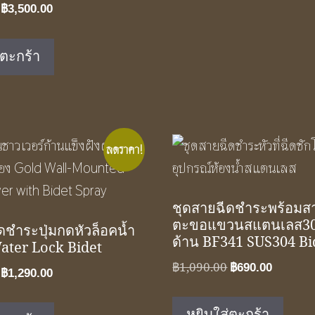
Original
Current
฿
3,500.00
price
price
was:
is:
่ตะกร้า
฿5,250.00.
฿3,500.00.
ลดราคา!
ชุดสายฉีดชำระพร้อม
ตะขอแขวนสแตนเลส30
ดชำระปุ่มกดหัวล็อคน้ำ
ด้าน BF341 SUS304 Bi
ater Lock Bidet
Original
Curren
฿
1,090.00
฿
690.00
Original
Current
฿
1,290.00
price
price
price
price
was:
is:
was:
is:
หยิบใส่ตะกร้า