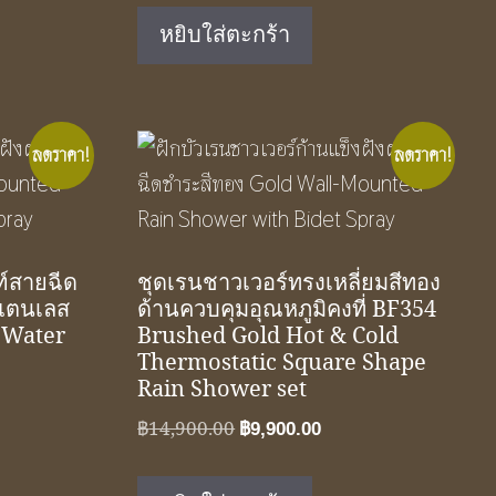
.
was:
is:
หยิบใส่ตะกร้า
฿1,950.00.
฿1,090.00.
ลดราคา!
ลดราคา!
์สายฉีด
ชุดเรนชาวเวอร์ทรงเหลี่ยมสีทอง
สแตนเลส
ด้านควบคุมอุณหภูมิคงที่ BF354
 Water
Brushed Gold Hot & Cold
Thermostatic Square Shape
Rain Shower set
nt
Original
Current
฿
14,900.00
฿
9,900.00
price
price
was:
is:
0.00.