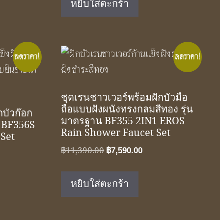
หยิบใส่ตะกร้า
฿14,900.00.
฿9,900.00.
ลดราคา!
ลดราคา!
ชุดเรนชาวเวอร์พร้อมฝักบัวมือ
ถือแบบฝังผนังทรงกลมสีทอง รุ่น
กบัวก๊อก
มาตรฐาน BF355 2IN1 EROS
า BF356S
Rain Shower Faucet Set
Set
Original
Current
฿
11,390.00
฿
7,590.00
ent
price
price
e
was:
is:
หยิบใส่ตะกร้า
฿11,390.00.
฿7,590.00.
90.00.