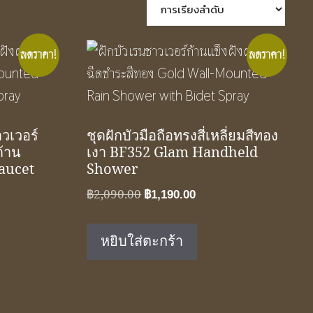
ลดราคา!
ลดราคา!
าวเวอร์
ชุดฝักบัวมือถือทรงสี่เหลี่ยมสีทอง
ด้าน
เงา BF352 Glam Handheld
aucet
Shower
Original
Current
฿
2,090.00
฿
1,190.00
nt
price
price
was:
is:
หยิบใส่ตะกร้า
฿2,090.00.
฿1,190.00.
0.00.