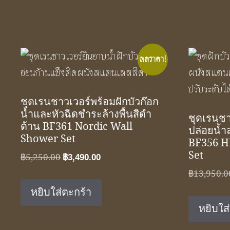
ลดราคา!
ชุดเรนชาวเวอร์พร้อมฝักบัวก๊อก
น้ำและหัวฉีดชำระล้างพื้นสีดำ
ชุดเรนชา
ด้าน BF361 Nordic Wall
ปล่อยน้ำ
Shower Set
BF356 H
Set
Original
Current
฿
5,250.00
฿
3,490.00
price
price
฿
13,950.0
was:
is:
หยิบใส่ตะกร้า
฿5,250.00.
฿3,490.00.
หยิบใส