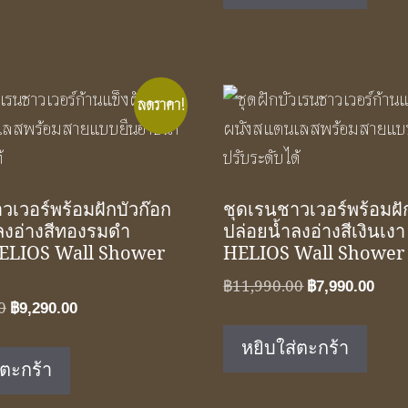
ลดราคา!
วเวอร์พร้อมฝักบัวก๊อก
ชุดเรนชาวเวอร์พร้อมฝั
ลงอ่างสีทองรมดำ
ปล่อยน้ำลงอ่างสีเงินเง
ELIOS Wall Shower
HELIOS Wall Shower 
Original
Curr
฿
11,990.00
฿
7,990.00
Original
Current
0
฿
9,290.00
price
pric
price
price
was:
is:
หยิบใส่ตะกร้า
was:
is:
฿11,990.00.
฿7,9
่ตะกร้า
฿13,950.00.
฿9,290.00.