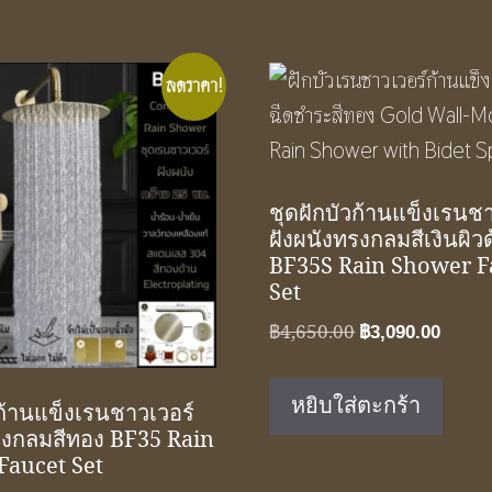
ลดราคา!
ชุดฝักบัวก้านแข็งเรนช
ฝังผนังทรงกลมสีเงินผิว
BF35S Rain Shower F
Set
Original
Curre
฿
4,650.00
฿
3,090.00
price
price
was:
is:
หยิบใส่ตะกร้า
วก้านแข็งเรนชาวเวอร์
฿4,650.00.
฿3,09
รงกลมสีทอง BF35 Rain
Faucet Set