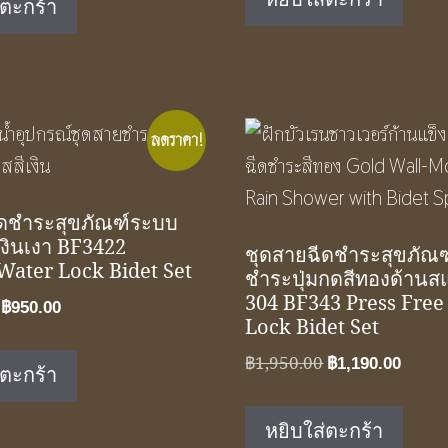
่ตะกร้า
฿1,090.00.
฿690.00
฿1,950.00.
฿1,290.00.
ลดราคา!
ีดชำระสุขภัณฑ์ระบบ
เงินเงา BF3422
ชุดสายฉีดชำระสุขภัณฑ
Water Lock Bidet Set
ชำระปุ่มกดสีทองด้าน
304 BF343 Press Free
Original
Current
฿
950.00
Lock Bidet Set
price
price
was:
is:
Original
Curre
฿
1,950.00
฿
1,190.00
่ตะกร้า
฿1,750.00.
฿950.00.
price
price
was:
is:
หยิบใส่ตะกร้า
฿1,950.00.
฿1,19