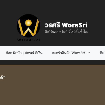
วรศรี WoraSri
ฟังก์ชันครบครันกับดีไซน์ที่ไม่ซ้ำใคร
ก๊อก ฝักบัว อุปกรณ์ สีเงิน
ตะกร้าสินค้า WoraSri
ติดต
ด้”