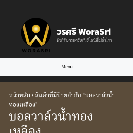
Skip
to
content
วรศรี WoraSri
ฟังก์ชันครบครันกับดีไซน์ที่ไม่ซ้ำใคร
Menu
หน้าหลัก
/ สินค้าที่มีป้ายกำกับ “บอลวาล์วน้ำ
ทองเหลือง”
บอลวาล์วน้ำทอง
เหลือง