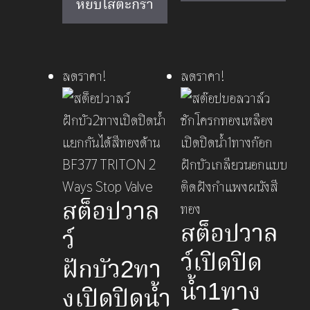
หยิบใส่ตะกร้า
was:
is:
฿690.00.
฿460.00.
ลดราคา!
ลดราคา!
สต็อปวาล
สต็อปวาล
ว์
ว์เปิดปิด
ฝักบัว2ทา
น้ำ1ทาง
งเปิดปิดน้ำ