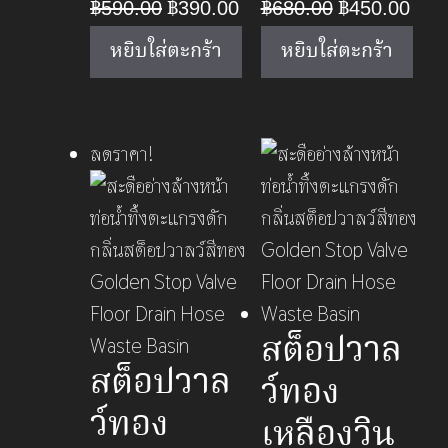
Original
Current
Original
Curr
฿
590.00
฿
390.00
฿
680.00
฿
450.00
price
price
price
pric
หยิบใส่ตะกร้า
หยิบใส่ตะกร้า
was:
is:
was:
is:
฿590.00.
฿390.00.
฿680.00.
฿450
ลดราคา!
สต็อปวาล
สต็อปวาล
ว์ทอง
ว์ทอง
เหลืองวิน