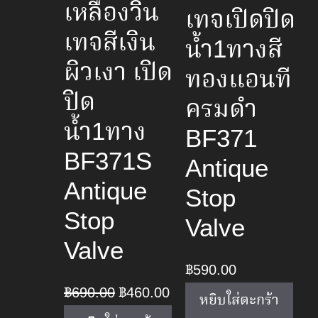
เหลืองวิน
เทจเปิดปิด
เทจสีเงิน
น้ำ1ทางสี
ผิวเงา เปิด
ทองแอนที
ปิด
ครมดำ
น้ำ1ทาง
BF371
BF371S
Antique
Antique
Stop
Stop
Valve
Valve
฿
590.00
Original
Current
฿
690.00
฿
460.00
หยิบใส่ตะกร้า
price
price