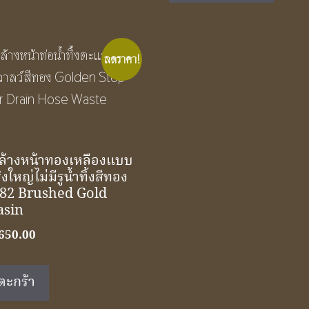
ลดราคา!
งล้างหน้าทองเหลืองแบบ
ใหญ่ไม่มีรูน้ำทิ้งสีทอง
82 Brushed Gold
asin
riginal
Current
650.00
rice
price
as:
is:
ตะกร้า
990.00.
฿650.00.