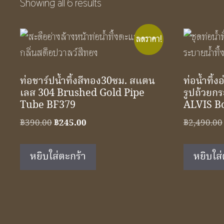
Showing all 6 results
ลดราคา!
ท่อชาร์ปน้ำทิ้งสีทอง30ซม. สแตน
ท่อน้ำทิ้
เลส 304 Brushed Gold Pipe
รูปถ้วยก
Tube BF379
ALVIS Bo
Original
Current
฿
390.00
฿
245.00
฿
2,490.00
price
price
was:
is:
หยิบใส่ตะกร้า
หยิบใส่
฿390.00.
฿245.00.