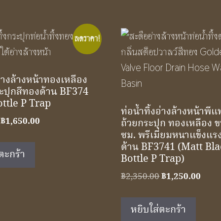
ลดราคา!
งอ่างล้างหน้าทองเหลือง
ระปุกสีทองด้าน BF374
ttle P Trap
ท่อน้ำทิ้งอ่างล้างหน้าพี
Original
Current
฿
1,650.00
ถ้วยกระปุก ทองเหลือง 
price
price
ซม. พรีเมี่ยมหนาแข็งแรง
ด้าน BF3741 (Matt Bl
was:
is:
ตะกร้า
Bottle P Trap)
฿2,490.00.
฿1,650.00.
Original
Curr
฿
2,350.00
฿
1,250.00
price
price
was:
is:
หยิบใส่ตะกร้า
฿2,350.00.
฿1,25