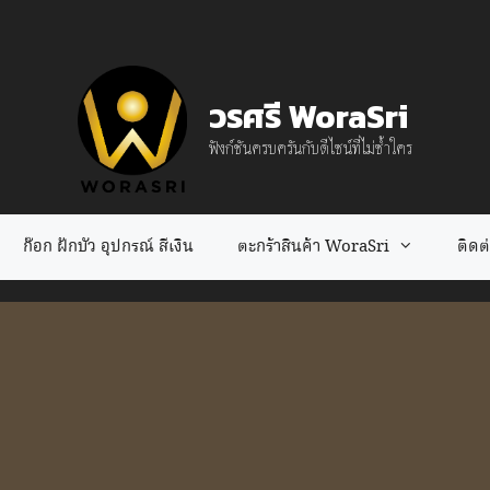
วรศรี WoraSri
ฟังก์ชันครบครันกับดีไซน์ที่ไม่ซ้ำใคร
ก๊อก ฝักบัว อุปกรณ์ สีเงิน
ตะกร้าสินค้า WoraSri
ติดต่อ