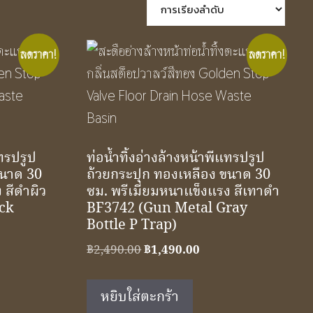
ลดราคา!
ลดราคา!
แทรปรูป
ท่อน้ำทิ้งอ่างล้างหน้าพีแทรปรูป
ขนาด 30
ถ้วยกระปุก ทองเหลือง ขนาด 30
 สีดำผิว
ซม. พรีเมี่ยมหนาแข็งแรง สีเทาดำ
ack
BF3742 (Gun Metal Gray
Bottle P Trap)
ent
Original
Current
฿
2,490.00
฿
1,490.00
price
price
was:
is:
หยิบใส่ตะกร้า
0.00.
฿2,490.00.
฿1,490.00.