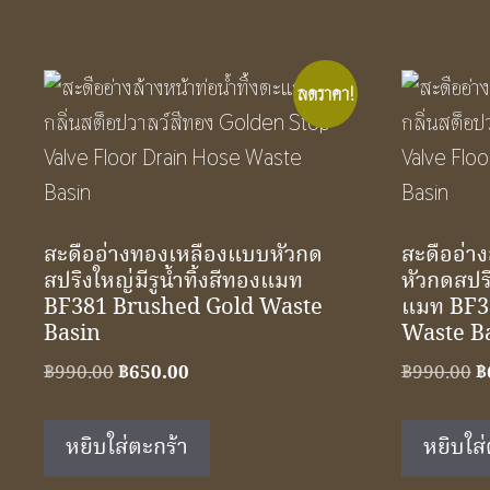
ลดราคา!
สะดืออ่างทองเหลืองแบบหัวกด
สะดืออ่า
สปริงใหญ่มีรูน้ำทิ้งสีทองแมท
หัวกดสปริง
BF381 Brushed Gold Waste
แมท BF3
Basin
Waste B
Original
Current
O
฿
990.00
฿
650.00
฿
990.00
฿
price
price
p
was:
is:
w
หยิบใส่ตะกร้า
หยิบใส่
฿990.00.
฿650.00.
฿