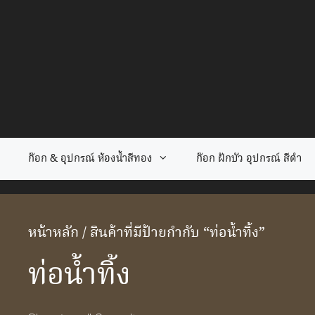
Skip
to
content
ก๊อก & อุปกรณ์ ห้องน้ำสีทอง
ก๊อก ฝักบัว อุปกรณ์ สีดำ
หน้าหลัก
/ สินค้าที่มีป้ายกำกับ “ท่อน้ำทิ้ง”
ท่อน้ำทิ้ง