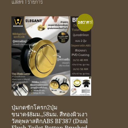
แสดง 1 รายการ
ลดราคา!
ปุ่มกดชักโครก2ปุ่ม
ขนาด48มม.,58มม. สีทองผิวเงา
วัสดุพลาสติกABS BF387 (Dual