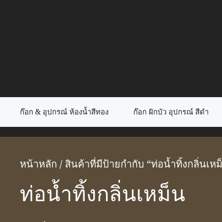
Skip
to
content
ก๊อก & อุปกรณ์ ห้องน้ำสีทอง
ก๊อก ฝักบัว อุปกรณ์ สีดำ
หน้าหลัก
/ สินค้าที่มีป้ายกำกับ “ท่อน้ำทิ้งกลิ่นเห
ท่อน้ำทิ้งกลิ่นเหม็น