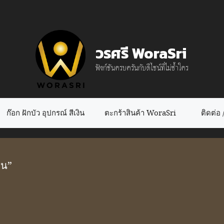
วรศรี WoraSri
ฟังก์ชันครบครันกับดีไซน์ที่ไม่ซ้ำใคร
ก๊อก ฝักบัว อุปกรณ์ สีเงิน
ตะกร้าสินค้า WoraSri
ติดต่อ / 
ม็น”