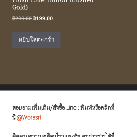
Flush Toilet Button Brushed
Gold)
Original
Current
฿
299.00
฿
199.00
price
price
was:
is:
หยิบใส่ตะกร้า
฿299.00.
฿199.00.
สอบถามเพิ่มเติม/สั่งซื้อ Line : พิมพ์หรือคลิกที่
นี่
@Worasri
ติดตามความเคลื่อนไหวและอัพเดทข่าวสารได้ที่