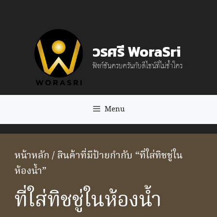
Skip
to
content
วรศรี WoraSri
ฟังก์ชันครบครันกับดีไซน์ที่ไม่ซ้ำใคร
Menu
หน้าหลัก
/ สินค้าที่มีป้ายกำกับ “ที่ใส่ทิชชู่ใน
ห้องน้ำ”
ที่ใส่ทิชชู่ในห้องน้ำ