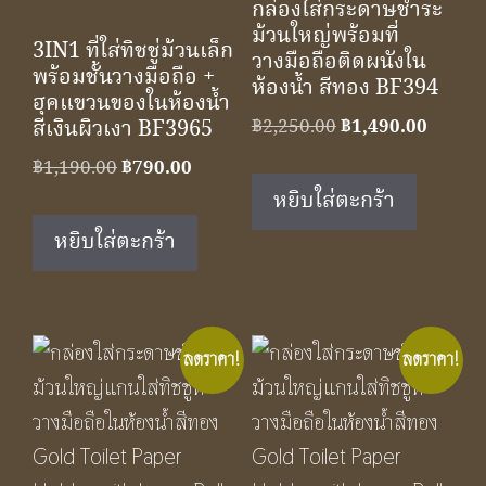
กล่องใส่กระดาษชําระ
ม้วนใหญ่พร้อมที่
3IN1 ที่ใส่ทิชชู่ม้วนเล็ก
วางมือถือติดผนังใน
พร้อมชั้นวางมือถือ +
ห้องน้ำ สีทอง BF394
ฮุคแขวนของในห้องน้ำ
Original
Curren
สีเงินผิวเงา BF3965
฿
2,250.00
฿
1,490.00
price
price
Original
Current
฿
1,190.00
฿
790.00
was:
is:
price
price
หยิบใส่ตะกร้า
฿2,250.00.
฿1,490
was:
is:
หยิบใส่ตะกร้า
฿1,190.00.
฿790.00.
ลดราคา!
ลดราคา!