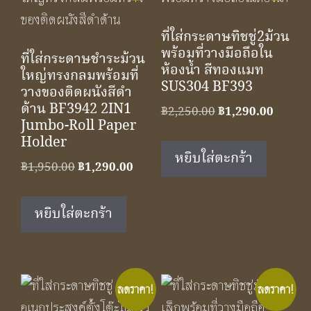
ที่ใส่กระดาษทิชชู่2ม้วน
พร้อมที่วางมือถือใน
ที่ใส่กระดาษชำระม้วน
ห้องน้ำ สีทองแมท
ใหญ่ทรงกลมพร้อมที่
SUS304 BF393
วางของติดผนังสีดำ
ด้าน BF3942 2IN1
Original
Curren
฿
2,250.00
฿
1,290.00
Jumbo-Roll Paper
price
price
Holder
was:
is:
หยิบใส่ตะกร้า
Original
Current
฿
1,950.00
฿
1,290.00
฿2,250.00.
฿1,290
price
price
was:
is:
หยิบใส่ตะกร้า
฿1,950.00.
฿1,290.00.
ลดราคา!
ลดราคา!