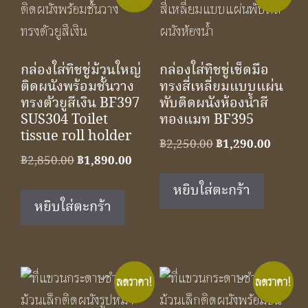
กล่องใส่ทิชชู่ม้วนใหญ่
กล่องใส่ทิชชู่เช็ดมือ
ติดผนังพร้อมชั้นวาง
ทรงสี่เหลี่ยมแบบแผ่น
ทรงตัวยูสีเงิน BF397
พับติดผนังห้องน้ำสี
SUS304 Toilet
ทองแมท BF395
tissue roll holder
Original
Curren
฿
2,250.00
฿
1,290.00
Original
Current
฿
2,850.00
฿
1,890.00
price
price
price
price
was:
is:
หยิบใส่ตะกร้า
was:
is:
฿2,250.00.
฿1,290
หยิบใส่ตะกร้า
฿2,850.00.
฿1,890.00.
ลดราคา!
ลดราคา!