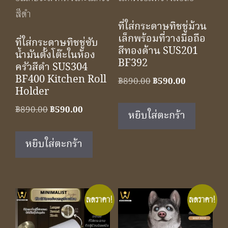
ที่ใส่กระดาษทิชชู่ม้วน
เล็กพร้อมที่วางมือถือ
ที่ใส่กระดาษทิชชู่ซับ
สีทองด้าน SUS201
น้ำมันตั้งโต๊ะในห้อง
BF392
ครัวสีดำ SUS304
BF400 Kitchen Roll
Original
Current
฿
890.00
฿
590.00
Holder
price
price
was:
is:
Original
Current
฿
890.00
฿
590.00
หยิบใส่ตะกร้า
฿890.00.
฿590.00.
price
price
was:
is:
หยิบใส่ตะกร้า
฿890.00.
฿590.00.
ลดราคา!
ลดราคา!