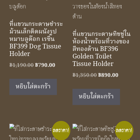
ที่แขวนกระดาษชำระ
ม้วนเล็กติดผนังรูป
ที่แขวนกระดาษทิชชู่ใน
หมาบลูด๊อก เรซิ่น
ห้องน้ำพร้อมที่วางของ
BF399 Dog Tissue
สีทองด้าน BF396
Holder
Golden Toilet
Tissue Holder
Original
Current
฿
1,190.00
฿
790.00
price
price
Original
Current
฿
1,350.00
฿
890.00
was:
is:
price
price
หยิบใส่ตะกร้า
฿1,190.00.
฿790.00.
was:
is:
หยิบใส่ตะกร้า
฿1,350.00.
฿890.00.
ลดราคา!
ลดราคา!