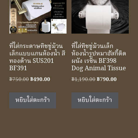
ที่ใส่กระดาษทิชชู่ม้วน
ที่ใส่ทิชชู่ม้วนเล็ก
เล็กแบบแกนห้องน้ำ สี
ห้องน้ำรูปหมาฮัสกี้ติด
ทองด้าน SUS201
ผนัง เรซิ่น BF398
BF391
Dog Animal Tissue
Original
Current
Original
Current
฿
750.00
฿
490.00
฿
1,190.00
฿
790.00
price
price
price
price
was:
is:
was:
is:
หยิบใส่ตะกร้า
หยิบใส่ตะกร้า
฿750.00.
฿490.00.
฿1,190.00.
฿790.00.