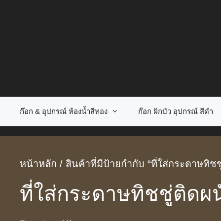
Skip
to
content
ก๊อก & อุปกรณ์ ห้องน้ำสีทอง
ก๊อก ฝักบัว อุปกรณ์ สีดำ
หน้าหลัก
/ สินค้าที่มีป้ายกำกับ “ที่ใส่กระดาษทิชช
ที่ใส่กระดาษทิชชู่ติดผน