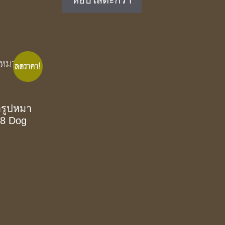
หยิบใส่ตะกร้า
.00.
฿890.00.
฿590.00.
ลดราคา!
้ำรูปหมา
398 Dog
.