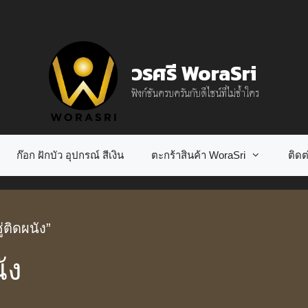
วรศรี WoraSri
ฟังก์ชันครบครันกับดีไซน์ที่ไม่ซ้ำใคร
ก๊อก ฝักบัว อุปกรณ์ สีเงิน
ตะกร้าสินค้า WoraSri
ติดต่
ู่ติดผนัง”
ัง