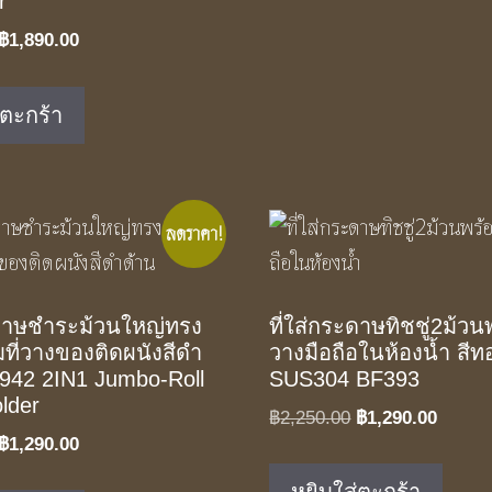
r
Original
Current
฿
1,890.00
price
price
was:
is:
่ตะกร้า
฿2,850.00.
฿1,890.00.
ลดราคา!
ะดาษชำระม้วนใหญ่ทรง
ที่ใส่กระดาษทิชชู่2ม้วนพ
ที่วางของติดผนังสีดำ
วางมือถือในห้องน้ำ สี
942 2IN1 Jumbo-Roll
SUS304 BF393
lder
Original
Curren
฿
2,250.00
฿
1,290.00
Original
Current
฿
1,290.00
price
price
price
price
was:
is: