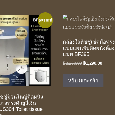
ลดราคา!
กล่องใส่ทิชชู่เช็ดมือทรงส
แบบแผ่นพับติดผนังห้อง
แมท BF395
Original
Curren
฿
2,250.00
฿
1,290.00
price
price
was:
is:
หยิบใส่ตะกร้า
฿2,250.00.
฿1,290
ิชชู่ม้วนใหญ่ติดผนัง
วางทรงตัวยูสีเงิน
S304 Toilet tissue