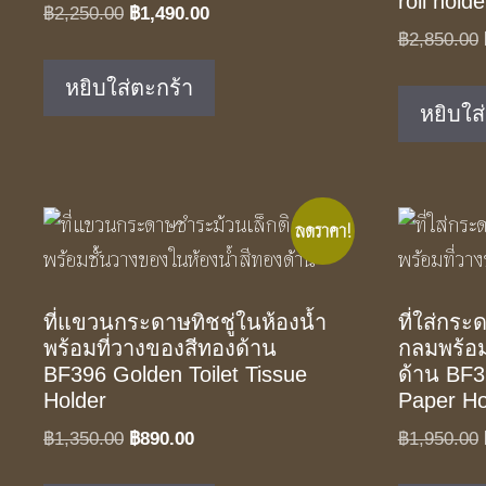
roll holde
Original
Current
฿
2,250.00
฿
1,490.00
฿
2,850.00
price
price
was:
is:
หยิบใส่ตะกร้า
฿2,250.00.
฿1,490.00.
หยิบใส
ลดราคา!
ที่แขวนกระดาษทิชชู่ในห้องน้ำ
ที่ใส่กร
พร้อมที่วางของสีทองด้าน
กลมพร้อม
BF396 Golden Toilet Tissue
ด้าน BF3
Holder
Paper Ho
Original
Current
฿
1,350.00
฿
890.00
฿
1,950.00
price
price