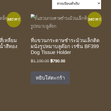
ลดราคา!
ลดราคา!
ี่เหลี่ยม
ที่แขวนกระดาษชำระม้วนเล็กติด
น้ำสีทอง
ผนังรูปหมาบลูด๊อก เรซิ่น BF399
Dog Tissue Holder
t
Original
Current
฿
1,190.00
฿
790.00
price
price
was:
is:
หยิบใส่ตะกร้า
.00.
฿1,190.00.
฿790.00.