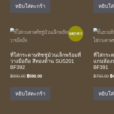
was:
is:
หยิบใส่ตะกร้า
หยิบใส
฿1,350.00.
฿890.00.
ลดราคา!
ที่ใส่กระดาษทิชชู่ม้วนเล็กพร้อมที่
ที่ใส่กระ
วางมือถือ สีทองด้าน SUS201
แกนห้องน
BF392
BF391
Original
Current
Or
฿
890.00
฿
590.00
฿
750.00
฿
price
price
pr
was:
is:
w
หยิบใส่ตะกร้า
หยิบใส
฿890.00.
฿590.00.
฿7