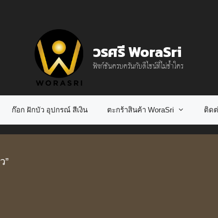
วรศรี WoraSri
ฟังก์ชันครบครันกับดีไซน์ที่ไม่ซ้ำใคร
ก๊อก ฝักบัว อุปกรณ์ สีเงิน
ตะกร้าสินค้า WoraSri
ติดต่
ัว”