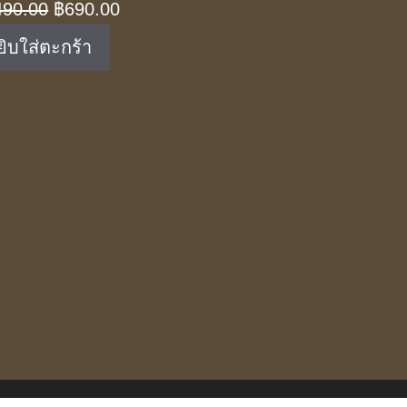
Original
Current
490.00
฿
690.00
price
price
ยิบใส่ตะกร้า
was:
is:
฿1,490.00.
฿690.00.