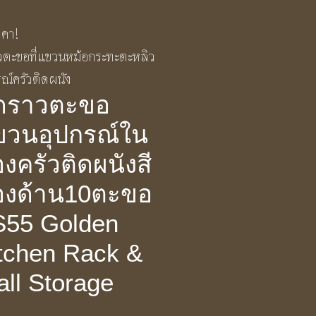
คา!
ุดราวตะขอ
ขวนอุปกรณ์ใน
องครัวติดผนังสี
องด้าน10ตะขอ
S55 Golden
tchen Rack &
ll Storage