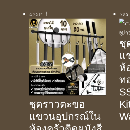
ลดราคา!
ลดรา
ช
แ
ห้
ท
S
Ki
ชุดราวตะขอ
Wa
แขวนอุปกรณ์ใน
ห้องครัวติดผนังสี