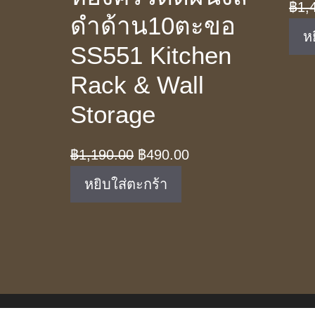
฿
1,
ดำด้าน10ตะขอ
ห
SS551 Kitchen
Rack & Wall
Storage
Original
Current
฿
1,190.00
฿
490.00
price
price
หยิบใส่ตะกร้า
was:
is:
฿1,190.00.
฿490.00.