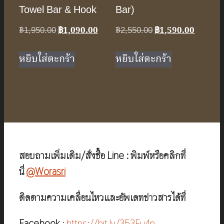
Towel Bar & Hook
Bar)
Original
Current
Original
Current
฿
1,950.00
฿
1,090.00
฿
2,550.00
฿
1,590.00
price
price
price
price
was:
is:
was:
is:
หยิบใส่ตะกร้า
หยิบใส่ตะกร้า
฿1,950.00.
฿1,090.00.
฿2,550.00.
฿1,590.
สอบถามเพิ่มเติม/สั่งซื้อ Line : พิมพ์หรือคลิกที่
นี่
@Worasri
ติดตามความเคลื่อนไหวและอัพเดทข่าวสารได้ที่
Facebook
:
https://bit.ly/353Eu4p