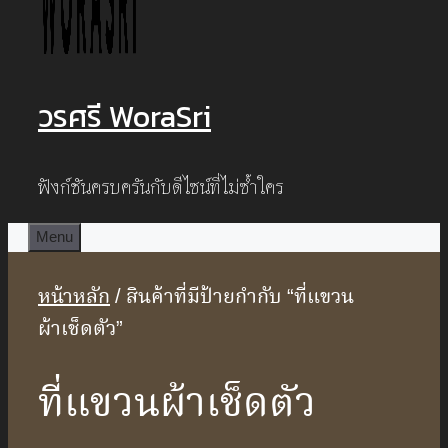
วรศรี WoraSri
ฟังก์ชันครบครันกับดีไซน์ที่ไม่ซ้ำใคร
Menu
หน้าหลัก
/ สินค้าที่มีป้ายกำกับ “ที่แขวน
ผ้าเช็ดตัว”
ที่แขวนผ้าเช็ดตัว