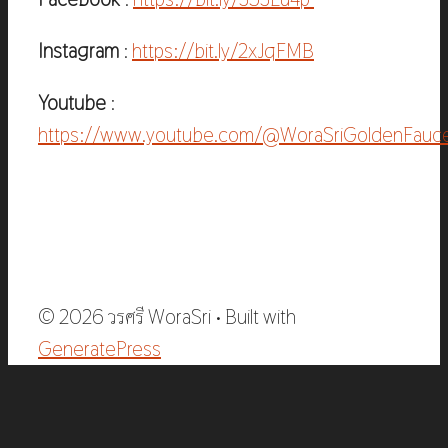
Instagram
:
https://bit.ly/2xJqFMB
Youtube
:
https://www.youtube.com/@WoraSriGoldenFauc
© 2026 วรศรี WoraSri
• Built with
GeneratePress