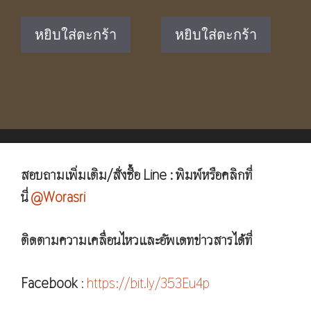
price
price
price
price
was:
is:
was:
is:
หยิบใส่ตะกร้า
หยิบใส่ตะกร้า
฿1,950.00.
฿1,090.00.
฿2,550.00.
฿1,590.0
สอบถามเพิ่มเติม/สั่งซื้อ Line : พิมพ์หรือคลิกที่
นี่
@Worasri
ติดตามความเคลื่อนไหวและอัพเดทข่าวสารได้ที่
Facebook
:
https://bit.ly/353Eu4p