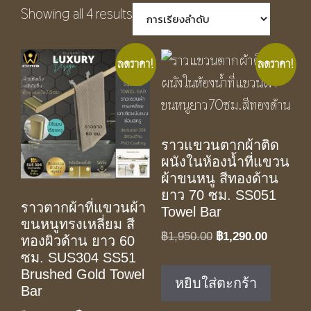
Showing all 4 results
ลดราคา!
ลดราคา!
ราวแขวนตากผ้าติด
ผนังในห้องน้ำที่แขวน
ผ้าขนหนู สีทองด้าน
ยาว 70 ซม. SS051
ราวตากผ้าที่แขวนผ้า
Towel Bar
ขนหนูทรงเหลี่ยม สี
Original
Current
฿
1,950.00
฿
1,290.00
ทองผิวด้าน ยาว 60
price
price
ซม. SUS304 SS51
was:
is:
Brushed Gold Towel
หยิบใส่ตะกร้า
Bar
฿1,950.00.
฿1,290.0