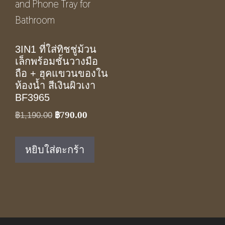
3IN1 ที่ใส่ทิชชู่ม้วน
เล็กพร้อมชั้นวางมือ
ถือ + ฮุคแขวนของใน
ห้องน้ำ สีเงินผิวเงา
BF3965
฿
790.00
Original
Current
฿
1,190.00
price
price
was:
is:
หยิบใส่ตะกร้า
฿1,190.00.
฿790.00.