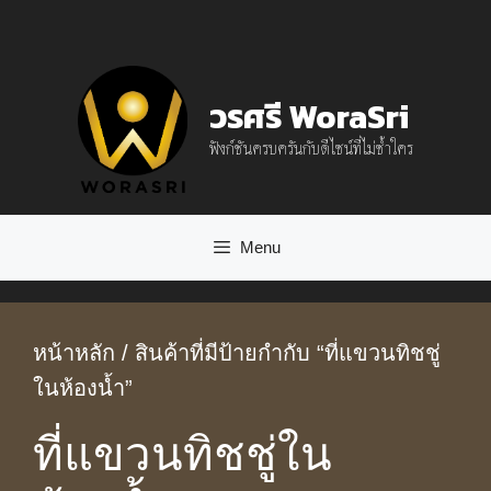
Skip
to
content
วรศรี WoraSri
ฟังก์ชันครบครันกับดีไซน์ที่ไม่ซ้ำใคร
Menu
หน้าหลัก
/ สินค้าที่มีป้ายกำกับ “ที่แขวนทิชชู่
ในห้องน้ำ”
ที่แขวนทิชชู่ใน