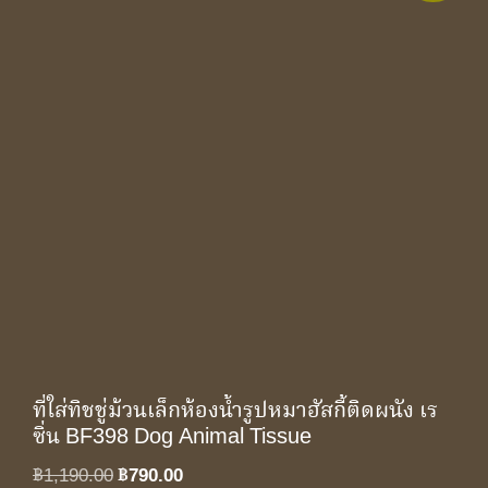
ที่ใส่ทิชชู่ม้วนเล็กห้องน้ำรูปหมาฮัสกี้ติดผนัง เร
ซิ่น BF398 Dog Animal Tissue
Original
Current
฿
1,190.00
฿
790.00