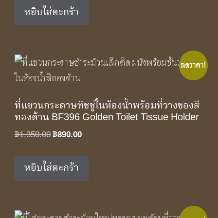
was:
is:
หยิบใส่ตะกร้า
฿1,190.00.
฿790.00.
ลดราคา!
ที่แขวนกระดาษทิชชู่ในห้องน้ำพร้อมที่วางของสี
ทองด้าน BF396 Golden Toilet Tissue Holder
Original
Current
฿
1,350.00
฿
890.00
price
price
was:
is:
หยิบใส่ตะกร้า
฿1,350.00.
฿890.00.