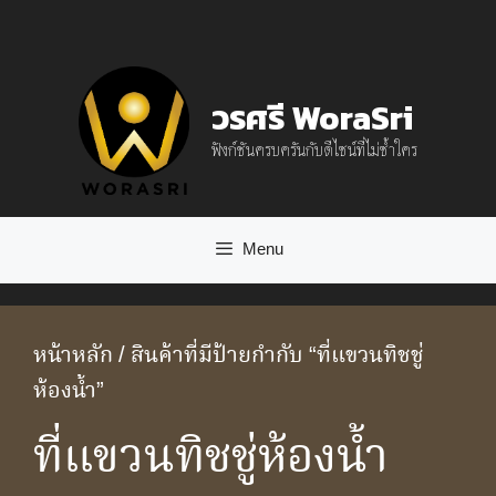
Skip
to
content
วรศรี WoraSri
ฟังก์ชันครบครันกับดีไซน์ที่ไม่ซ้ำใคร
Menu
หน้าหลัก
/ สินค้าที่มีป้ายกำกับ “ที่แขวนทิชชู่
ห้องน้ำ”
ที่แขวนทิชชู่ห้องน้ำ