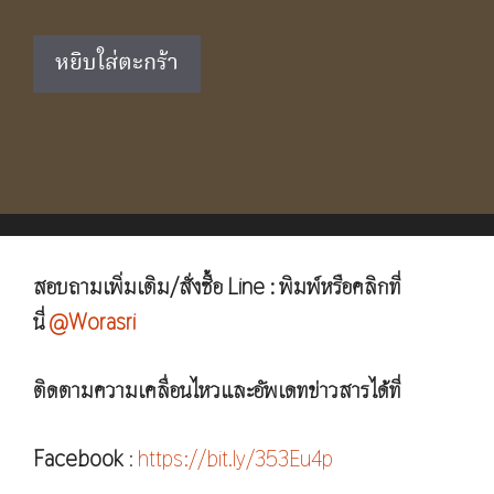
price
price
was:
is:
หยิบใส่ตะกร้า
฿1,190.00.
฿790.00.
สอบถามเพิ่มเติม/สั่งซื้อ Line : พิมพ์หรือคลิกที่
นี่
@Worasri
ติดตามความเคลื่อนไหวและอัพเดทข่าวสารได้ที่
Facebook
:
https://bit.ly/353Eu4p