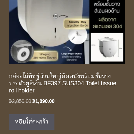
กล่องใส่ทิชชู่ม้วนใหญ่ติดผนังพร้อมชั้นวาง
ทรงตัวยูสีเงิน BF397 SUS304 Toilet tissue
roll holder
Original
Current
฿
2,850.00
฿
1,890.00
price
price
was:
is:
หยิบใส่ตะกร้า
฿2,850.00.
฿1,890.00.