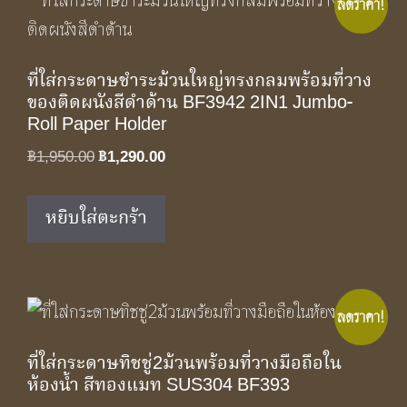
ลดราคา!
ที่ใส่กระดาษชำระม้วนใหญ่ทรงกลมพร้อมที่วาง
ของติดผนังสีดำด้าน BF3942 2IN1 Jumbo-
Roll Paper Holder
Original
Current
฿
1,950.00
฿
1,290.00
price
price
was:
is:
หยิบใส่ตะกร้า
฿1,950.00.
฿1,290.00.
ลดราคา!
ที่ใส่กระดาษทิชชู่2ม้วนพร้อมที่วางมือถือใน
ห้องน้ำ สีทองแมท SUS304 BF393