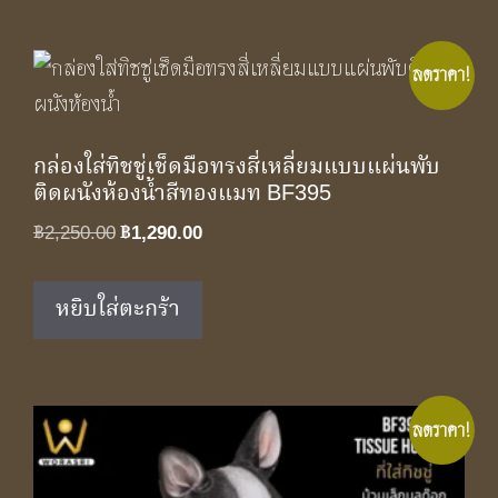
ลดราคา!
กล่องใส่ทิชชู่เช็ดมือทรงสี่เหลี่ยมแบบแผ่นพับ
ติดผนังห้องน้ำสีทองแมท BF395
Original
Current
฿
2,250.00
฿
1,290.00
price
price
was:
is:
หยิบใส่ตะกร้า
฿2,250.00.
฿1,290.00.
ลดราคา!