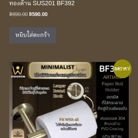
ทองด้าน SUS201 BF392
Original
Current
฿
890.00
฿
590.00
price
price
was:
is:
หยิบใส่ตะกร้า
฿890.00.
฿590.00.
ลดราคา!