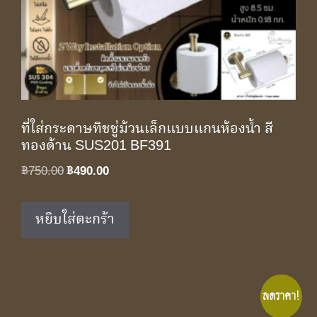
ที่ใส่กระดาษทิชชู่ม้วนเล็กแบบแกนห้องน้ำ สี
ทองด้าน SUS201 BF391
Original
Current
฿
750.00
฿
490.00
price
price
was:
is:
หยิบใส่ตะกร้า
฿750.00.
฿490.00.
ลดราคา!