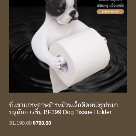
ที่แขวนกระดาษชำระม้วนเล็กติดผนังรูปหมา
บลูด๊อก เรซิ่น BF399 Dog Tissue Holder
Original
Current
฿
1,190.00
฿
790.00
price
price