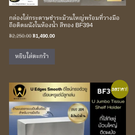
กล่องใส่กระดาษชําระม้วนใหญ่พร้อมที่วางมือ
ถือติดผนังในห้องน้ำ สีทอง BF394
Original
Current
฿
2,250.00
฿
1,490.00
price
price
was:
is:
หยิบใส่ตะกร้า
฿2,250.00.
฿1,490.00.
ลดราคา!