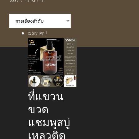
ลดราคา!
ที่แขวน
ขวด
แชมพูสบู่
เหลวติด