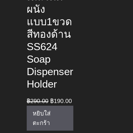
ผนัง
แบบ1ขวด
สีทองด้าน
SS624
Soap
Dispenser
Holder
Original
Current
฿
290.00
฿
190.00
price
price
หยิบใส่
was:
is:
ตะกร้า
฿290.00.
฿190.00.