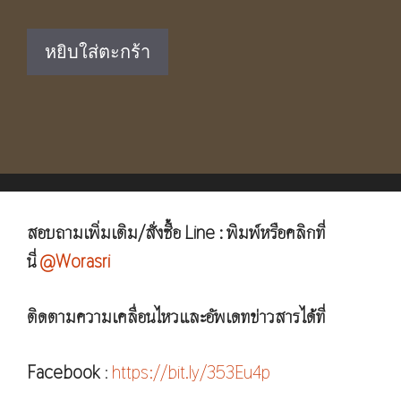
price
price
was:
is:
หยิบใส่ตะกร้า
฿750.00.
฿490.00.
สอบถามเพิ่มเติม/สั่งซื้อ Line : พิมพ์หรือคลิกที่
นี่
@Worasri
ติดตามความเคลื่อนไหวและอัพเดทข่าวสารได้ที่
Facebook
:
https://bit.ly/353Eu4p