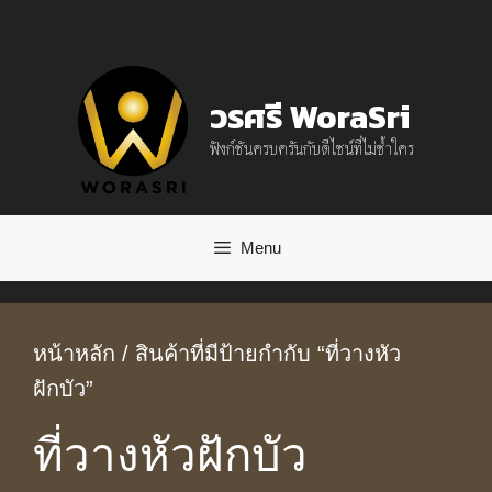
Skip
to
content
วรศรี WoraSri
ฟังก์ชันครบครันกับดีไซน์ที่ไม่ซ้ำใคร
Menu
หน้าหลัก
/ สินค้าที่มีป้ายกำกับ “ที่วางหัว
ฝักบัว”
ที่วางหัวฝักบัว