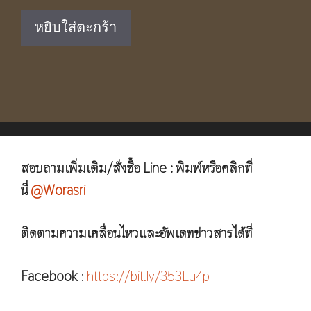
was:
is:
หยิบใส่ตะกร้า
฿4,350.00.
฿2,890.00.
สอบถามเพิ่มเติม/สั่งซื้อ Line : พิมพ์หรือคลิกที่
นี่
@Worasri
ติดตามความเคลื่อนไหวและอัพเดทข่าวสารได้ที่
Facebook
:
https://bit.ly/353Eu4p