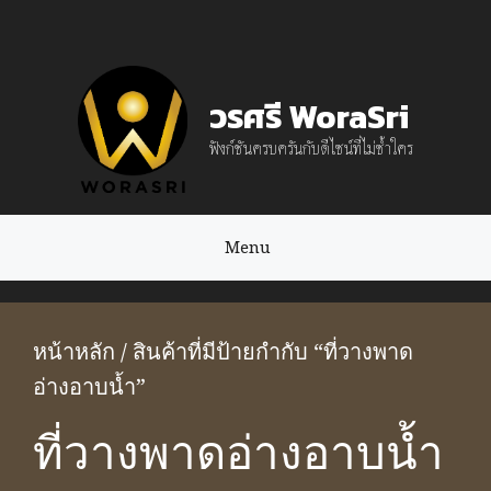
Skip
to
content
วรศรี WoraSri
ฟังก์ชันครบครันกับดีไซน์ที่ไม่ซ้ำใคร
Menu
หน้าหลัก
/ สินค้าที่มีป้ายกำกับ “ที่วางพาด
อ่างอาบน้ำ”
ที่วางพาดอ่างอาบน้ำ