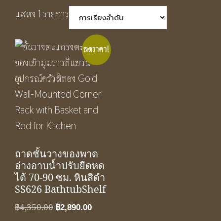
แสดง 1 รายการ
ลดราคา!
ถาดชั้นวางของพาด
อ่างอาบน้ำปรับยืดหด
ได้ 70-90 ซม. หินสีดำ
SS626 BathtubShelf
Original
Current
฿
4,350.00
฿
2,890.00
price
price