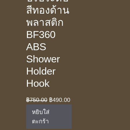
สีทองด้าน
พลาสติก
BF360
ABS
Shower
Holder
Hook
Original
Current
฿
750.00
฿
490.00
price
price
หยิบใส่
was:
is:
ตะกร้า
฿750.00.
฿490.00.