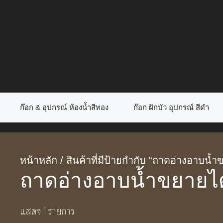
Skip
to
content
ก๊อก & อุปกรณ์ ห้องน้ำสีทอง
ก๊อก ฝักบัว อุปกรณ์ สีดำ
หน้าหลัก
/ สินค้าที่มีป้ายกำกับ “ถาดอ่างอาบน้ำ
ถาดอ่างอาบน้ำขยายได
แสดง 1 รายการ