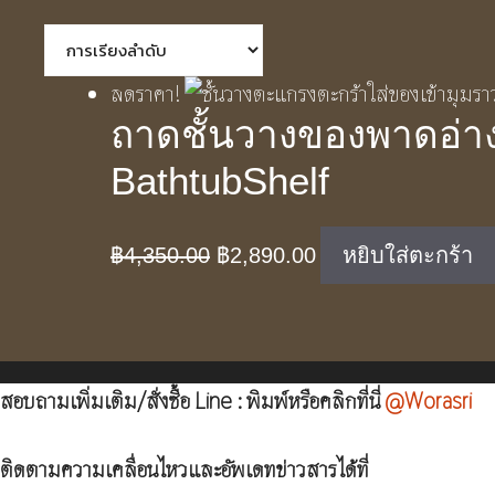
ลดราคา!
ถาดชั้นวางของพาดอ่าง
BathtubShelf
Original
Current
฿
4,350.00
฿
2,890.00
หยิบใส่ตะกร้า
price
price
was:
is:
฿4,350.00.
฿2,890.00.
สอบถามเพิ่มเติม/สั่งซื้อ Line : พิมพ์หรือคลิกที่นี่
@Worasri
ติดตามความเคลื่อนไหวและอัพเดทข่าวสารได้ที่