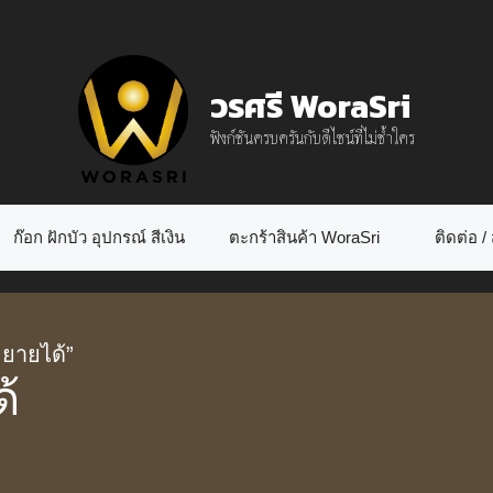
วรศรี WoraSri
ฟังก์ชันครบครันกับดีไซน์ที่ไม่ซ้ำใคร
ก๊อก ฝักบัว อุปกรณ์ สีเงิน
ตะกร้าสินค้า WoraSri
ติดต่อ / ส
ขยายได้”
้