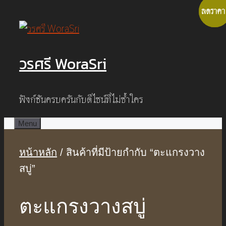
Skip
ลดราคา
ลดราคา
to
content
วรศรี WoraSri
ฟังก์ชันครบครันกับดีไซน์ที่ไม่ซ้ำใคร
Menu
หน้าหลัก
/ สินค้าที่มีป้ายกำกับ “ตะแกรงวาง
สบู่”
ตะแกรงวางสบู่