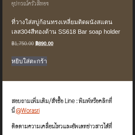
ที่วางใส่สบู่ก้อนทรงเหลี่ยมติดผนังสแตน
เลส304สีทองด้าน SS618 Bar soap holder
Original
Current
฿
1,750.00
฿
890.00
price
price
was:
is:
หยิบใส่ตะกร้า
฿1,750.00.
฿890.00.
สอบถามเพิ่มเติม/สั่งซื้อ Line : พิมพ์หรือคลิกที่
นี่
@Worasri
ติดตามความเคลื่อนไหวและอัพเดทข่าวสารได้ที่