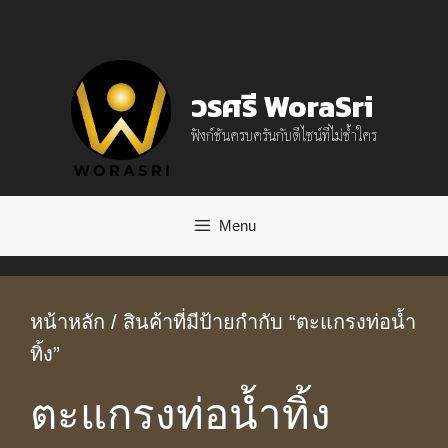
Skip
to
content
วรศรี WoraSri
ฟังก์ชันครบครันกับดีไซน์ที่ไม่ซ้ำใคร
Menu
หน้าหลัก
/ สินค้าที่มีป้ายกำกับ “ตะแกรงท่อน้ำ
ทิ้ง”
ตะแกรงท่อน้ำทิ้ง