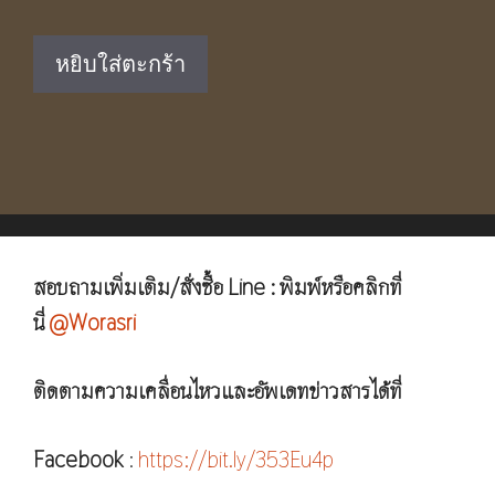
price
price
was:
is:
หยิบใส่ตะกร้า
฿1,590.00.
฿1,050.00.
สอบถามเพิ่มเติม/สั่งซื้อ Line : พิมพ์หรือคลิกที่
นี่
@Worasri
ติดตามความเคลื่อนไหวและอัพเดทข่าวสารได้ที่
Facebook
:
https://bit.ly/353Eu4p