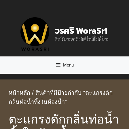
Skip
to
content
วรศรี WoraSri
ฟังก์ชันครบครันกับดีไซน์ที่ไม่ซ้ำใคร
Menu
หน้าหลัก
/ สินค้าที่มีป้ายกำกับ “ตะแกรงดัก
กลิ่นท่อน้ำทิ้งในห้องน้ำ”
ตะแกรงดักกลิ่นท่อน้ำ