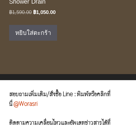
Shower Drain
Original
Current
฿
1,590.00
฿
1,050.00
price
price
was:
is:
หยิบใส่ตะกร้า
฿1,590.00.
฿1,050.00.
สอบถามเพิ่มเติม/สั่งซื้อ Line : พิมพ์หรือคลิกที่
นี่
@Worasri
ติดตามความเคลื่อนไหวและอัพเดทข่าวสารได้ที่