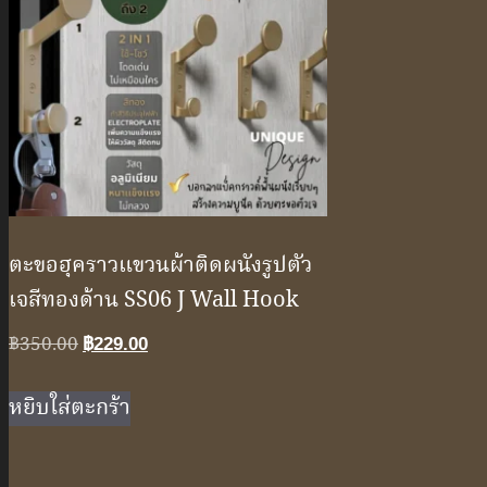
ตะขอฮุคราวแขวนผ้าติดผนังรูปตัว
เจสีทองด้าน SS06 J Wall Hook
Original
Current
฿
350.00
฿
229.00
price
price
was:
is:
หยิบใส่ตะกร้า
฿350.00.
฿229.00.