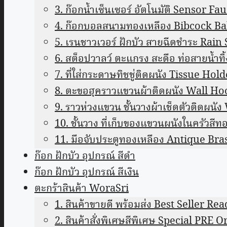
3. ก๊อกน้ำเซ็นเซอร์ อัตโนมัติ Sensor Fa
4. ก๊อกบอลสนามทองเหลือง Bibcock Ba
5. เรนชาวเวอร์ ฝักบัว สายฉีดชำระ Rai
6. สต็อปวาลว์ ตะแกรง สะดือ ท่อสายน้ำทิ
7. ที่ใส่กระดาษทิชชู่ติดผนัง Tissue Hold
8. ตะขอฮุคราวแขวนผ้าติดผนัง Wall H
9. ราวห่วงแขวน ชั้นวางผ้าเช็ดตัวติดผน
10. ชั้นวาง ที่เก็บของแขวนผนังในครัว
11. มือจับประตูทองเหลือง Antique B
ก๊อก ฝักบัว อุปกรณ์ สีดำ
ก๊อก ฝักบัว อุปกรณ์ สีเงิน
ตะกร้าสินค้า WoraSri
1. สินค้าขายดี พร้อมส่ง Best Seller Re
2. สินค้าสั่งพิเศษสีพิเศษ Special PRE O