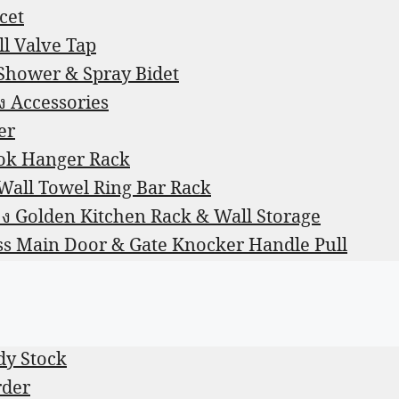
ucet
ll Valve Tap
n Shower & Spray Bidet
้ง Accessories
er
ook Hanger Rack
ัง Wall Towel Ring Bar Rack
สีทอง Golden Kitchen Rack & Wall Storage
rass Main Door & Gate Knocker Handle Pull
ady Stock
rder