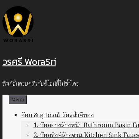
Skip
to
content
วรศรี WoraSri
ฟังก์ชันครบครันกับดีไซน์ที่ไม่ซ้ำใคร
Menu
ก๊อก & อุปกรณ์ ห้องน้ำสีทอง
1. ก๊อกอ่างล้างหน้า Bathroom Basin F
2. ก๊อกซิงค์ล้างจาน Kitchen Sink Fauc