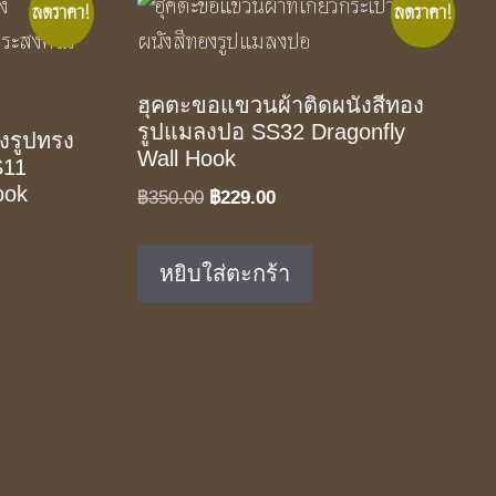
ลดราคา!
ลดราคา!
ฮุคตะขอแขวนผ้าติดผนังสีทอง
รูปแมลงปอ SS32 Dragonfly
งรูปทรง
Wall Hook
S11
ook
Original
Current
฿
350.00
฿
229.00
price
price
was:
is:
หยิบใส่ตะกร้า
฿350.00.
฿229.00.