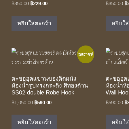
Original
Current
Or
฿
350.00
฿
229.00
฿
350.00
฿
price
price
pr
was:
is:
w
หยิบใส่ตะกร้า
หยิบใส
฿350.00.
฿229.00.
฿3
ลดราคา!
ตะขอฮุคแขวนของติดผนัง
ตะขอฮุค
ห้องน้ำรูปทรงกระดิ่ง สีทองด้าน
ห้องน้ำห
SS02 double Robe Hook
Wall Hoo
Original
Current
Or
฿
1,050.00
฿
590.00
฿
590.00
฿
price
price
pr
was:
is:
w
หยิบใส่ตะกร้า
หยิบใส
฿1,050.00.
฿590.00.
฿5