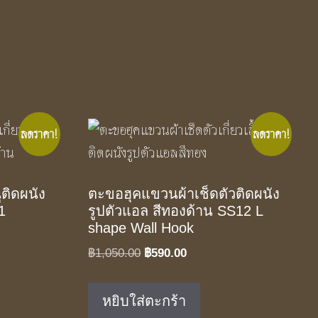
ลดราคา!
ลดราคา!
ติดผนัง
ตะขอฮุคแขวนผ้าเช็ดตัวติดผนัง
11
รูปตัวแอล สีทองด้าน SS12 L
shape Wall Hook
Original
Current
฿
1,050.00
฿
590.00
price
price
was:
is:
หยิบใส่ตะกร้า
฿1,050.00.
฿590.00.