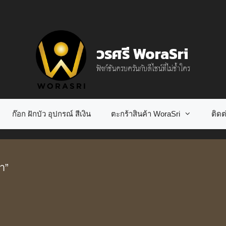
วรศรี WoraSri
ฟังก์ชันครบครันกับดีไซน์ที่ไม่ซ้ำใคร
ก๊อก ฝักบัว อุปกรณ์ สีเงิน
ตะกร้าสินค้า WoraSri
ติดต่
า”