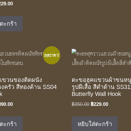
iginal
Current
229.00
ice
price
as:
is:
่ตะกร้า
50.00.
฿229.00.
ลดราคา!
แขวนของติดผนัง
ตะขอฮุคแขวนผ้าขนหนู
้องครัว สีทองด้าน SS04
รูปผีเสื้อ สีดำด้าน SS3
k
Butterfly Wall Hook
iginal
Current
Original
Current
390.00
฿
350.00
฿
229.00
ice
price
price
price
as:
is:
was:
is:
่ตะกร้า
หยิบใส่ตะกร้า
90.00.
฿390.00.
฿350.00.
฿229.00.