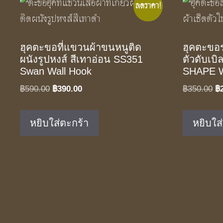
ลดราคา!
ฮุคตะขอที่แขวนผ้าขนหนูติด
ฮุคตะขอร
ผนังรูปหงส์ สีเทาอ่อน SS351
ตัวดับเบ
Swan Wall Hook
SHAPE 
Original
Current
Or
฿
590.00
฿
390.00
฿
350.00
฿
price
price
pr
was:
is:
w
หยิบใส่ตะกร้า
หยิบใส
฿590.00.
฿390.00.
฿3