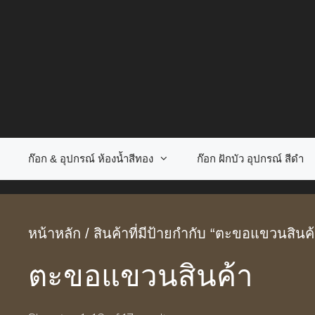
Skip
to
content
ก๊อก & อุปกรณ์ ห้องน้ำสีทอง
ก๊อก ฝักบัว อุปกรณ์ สีดำ
หน้าหลัก
/ สินค้าที่มีป้ายกำกับ “ตะขอแขวนสินค้
ตะขอแขวนสินค้า