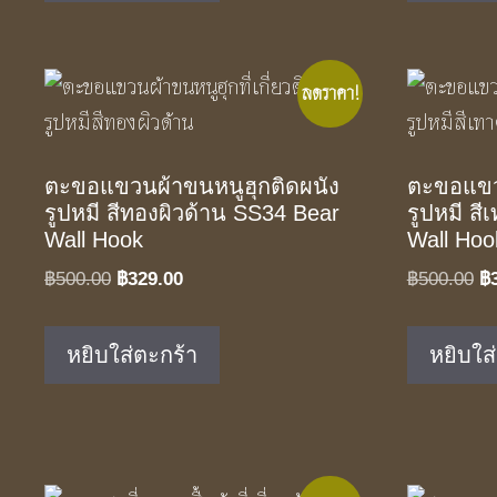
ลดราคา!
ตะขอแขวนผ้าขนหนูฮุกติดผนัง
ตะขอแขว
รูปหมี สีทองผิวด้าน SS34 Bear
รูปหมี ส
Wall Hook
Wall Hoo
Original
Current
Or
฿
500.00
฿
329.00
฿
500.00
฿
price
price
pr
was:
is:
w
หยิบใส่ตะกร้า
หยิบใส
฿500.00.
฿329.00.
฿5