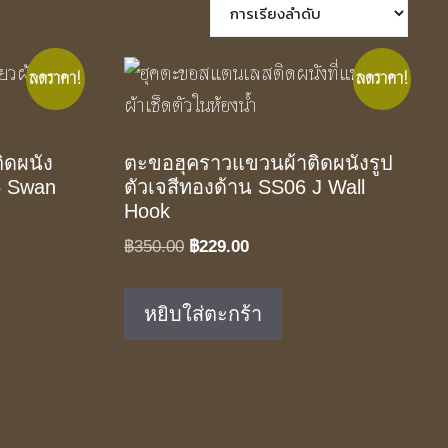
ลดราคา!
ลดราคา!
ติดผนัง
ตะขอฮุคราวแขวนผ้าติดผนังรูป
5 Swan
ตัวเจสีทองด้าน SS06 J Wall
Hook
Original
Current
฿
350.00
฿
229.00
price
price
was:
is:
หยิบใส่ตะกร้า
฿350.00.
฿229.00.