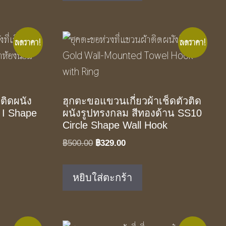
ลดราคา!
ลดราคา!
ติดผนัง
ฮุกตะขอแขวนเกี่ยวผ้าเช็ดตัวติด
 I Shape
ผนังรูปทรงกลม สีทองด้าน SS10
Circle Shape Wall Hook
Original
Current
฿
500.00
฿
329.00
price
price
was:
is:
หยิบใส่ตะกร้า
.
฿500.00.
฿329.00.