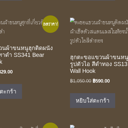
ลดราคา!
นผ้าขนหนูฮุกติดผนัง
ีเทาดำ SS341 Bear
ฮุกตะขอแขวนผ้าขนหนู
k
รูปตัวไอ สีดำทอง SS13
Wall Hook
iginal
Current
329.00
ice
price
Original
Current
฿
1,050.00
฿
590.00
as:
is:
price
price
่ตะกร้า
00.00.
฿329.00.
was:
is:
หยิบใส่ตะกร้า
฿1,050.00.
฿590.00