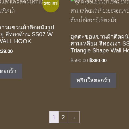
ลดราคา!
าวแขวนผ้าติดผนังรูป
ิลยู สีทองด้าน SS07 W
ฮุคตะขอแขวนผ้าติดผนั
WALL HOOK
สามเหลี่ยม สีทองเงา S
Triangle Shape Wall H
iginal
Current
229.00
ice
price
Original
Current
฿
590.00
฿
390.00
as:
is:
price
price
่ตะกร้า
50.00.
฿229.00.
was:
is:
หยิบใส่ตะกร้า
฿590.00.
฿390.00.
1
2
→