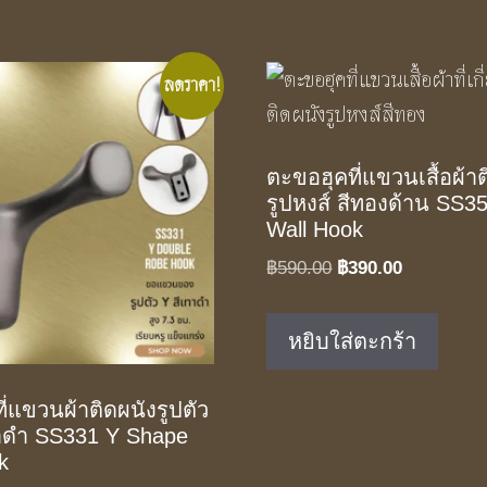
ลดราคา!
ตะขอฮุคที่แขวนเสื้อผ้า
รูปหงส์ สีทองด้าน SS3
Wall Hook
Original
Current
฿
590.00
฿
390.00
price
price
was:
is:
หยิบใส่ตะกร้า
฿590.00.
฿390.00.
ี่แขวนผ้าติดผนังรูปตัว
ทาดำ SS331 Y Shape
k