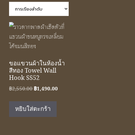
ขอแขวนผ้าในห้องน้ำ
สีทอง Towel Wall
Hook SS52
Original
Current
฿
2,550.00
฿
1,490.00
price
price
was:
is:
หยิบใส่ตะกร้า
฿2,550.00.
฿1,490.00.