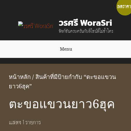
Skip
ลดราคา
to
วรศรี WoraSri
content
ฟังก์ชันครบครันกับดีไซน์ที่ไม่ซ้ำใคร
Menu
หน้าหลัก
/ สินค้าที่มีป้ายกำกับ “ตะขอแขวน
ยาว6ฮุค”
ตะขอแขวนยาว6ฮุค
แสดง 1 รายการ