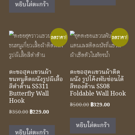
฿590.00.
฿390.00.
หยิบใส่ตะกร้า
฿1,050.00.
฿590.00.
ลดราคา!
ลดราคา!
ตะขอฮุคแขวนผ้า
ตะขอฮุคแขวนผ้าติด
ขนหนูติดผนังรูปผีเสื้อ
ผนัง รูปโค้งพับซ่อนได้
สีดำด้าน SS311
สีทองด้าน SS08
Butterfly Wall
Foldable Wall Hook
Hook
Original
Current
฿
500.00
฿
329.00
Original
Current
฿
350.00
฿
229.00
price
price
price
price
was:
is:
หยิบใส่ตะกร้า
was:
is:
฿500.00.
฿329.00.
หยิบใส่ตะกร้า