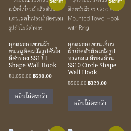
ลดราคา!
ลดราคา!
ฮุกตะขอแขวนผ้า
ฮุกตะขอแขวนเกี่ยว
ขนหนูติดผนังรูปตัวไอ
ผ้าเช็ดตัวติดผนังรูป
สีดำทอง SS13 I
ทรงกลม สีทองด้าน
Shape Wall Hook
SS10 Circle Shape
Wall Hook
Original
Current
฿
1,050.00
฿
590.00
Original
Current
฿
500.00
฿
329.00
price
price
price
price
was:
is:
หยิบใส่ตะกร้า
was:
is:
฿1,050.00.
฿590.00.
หยิบใส่ตะกร้า
฿500.00.
฿329.00.