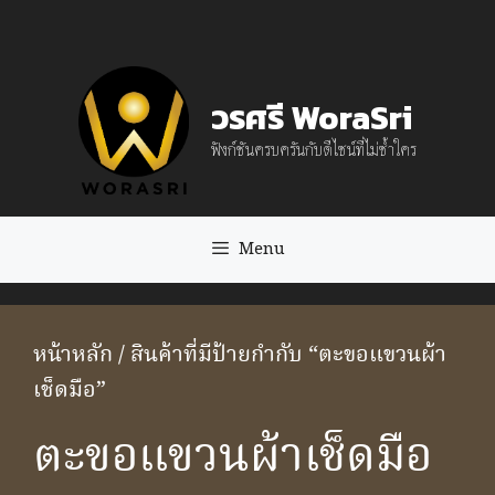
Skip
to
content
วรศรี WoraSri
ฟังก์ชันครบครันกับดีไซน์ที่ไม่ซ้ำใคร
Menu
หน้าหลัก
/ สินค้าที่มีป้ายกำกับ “ตะขอแขวนผ้า
เช็ดมือ”
ตะขอแขวนผ้าเช็ดมือ