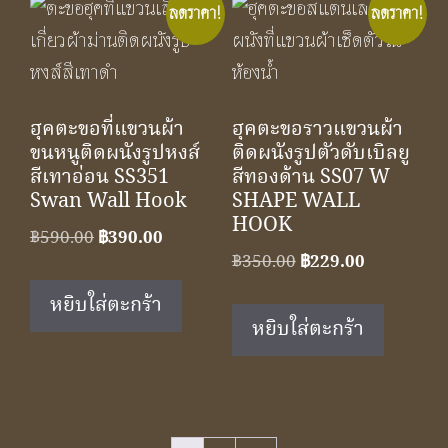
ลดราคา!
ลดราคา!
ฮุคตะขอที่แขวนผ้า
ฮุคตะขอราวแขวนผ้า
ขนหนูติดผนังรูปหงส์
ติดผนังรูปตัวดับเบิลยู
สีเทาอ่อน SS351
สีทองด้าน SS07 W
Swan Wall Hook
SHAPE WALL
HOOK
Original
Current
฿
590.00
฿
390.00
Original
Current
฿
350.00
฿
229.00
price
price
price
price
was:
is:
หยิบใส่ตะกร้า
was:
is:
฿590.00.
฿390.00.
หยิบใส่ตะกร้า
฿350.00.
฿229.00.