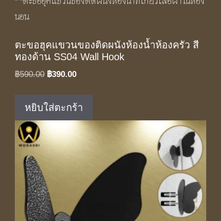
ตะขอฮุคแขวนของติดผนังห้องน้ำห้องครัว สี
ทองด้าน SS04 Wall Hook
Original
Current
฿
590.00
฿
390.00
price
price
was:
is:
หยิบใส่ตะกร้า
฿590.00.
฿390.00.