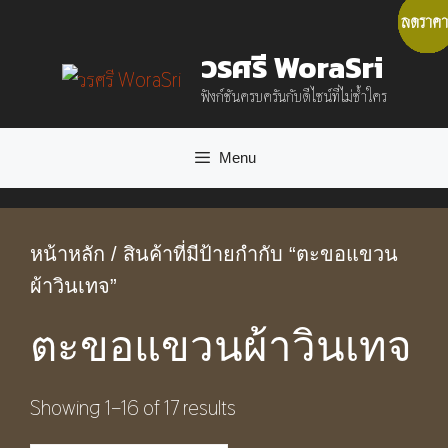
ลดราคา
ลดราคา
ลดราคา
ลดราคา
ลดราคา
ลดราคา
ลดราคา
ลดราคา
ลดราคา
ลดราคา
ลดราคา
ลดราคา
ลดราคา
ลดราคา
ลดราคา
ลดราคา
Skip
วรศรี WoraSri
to
ฟังก์ชันครบครันกับดีไซน์ที่ไม่ซ้ำใคร
content
Menu
หน้าหลัก
/ สินค้าที่มีป้ายกำกับ “ตะขอแขวน
ผ้าวินเทจ”
ตะขอแขวนผ้าวินเทจ
Showing 1–16 of 17 results