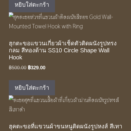
was:
is:
หยิบใส่ตะกร้า
฿1,050.00.
฿590.00.
ฮุกตะขอแขวนเกี่ยวผ้าเช็ดตัวติดผนังรูปทรง
กลม สีทองด้าน SS10 Circle Shape Wall
Hook
Original
Current
฿
500.00
฿
329.00
price
price
was:
is:
หยิบใส่ตะกร้า
฿500.00.
฿329.00.
ฮุคตะขอที่แขวนผ้าขนหนูติดผนังรูปหงส์ สีเทา