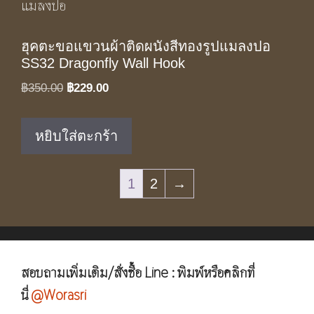
ฮุคตะขอแขวนผ้าติดผนังสีทองรูปแมลงปอ
SS32 Dragonfly Wall Hook
Original
Current
฿
350.00
฿
229.00
price
price
was:
is:
หยิบใส่ตะกร้า
฿350.00.
฿229.00.
1
2
→
สอบถามเพิ่มเติม/สั่งซื้อ Line : พิมพ์หรือคลิกที่
นี่
@Worasri