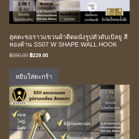
ฮุคตะขอราวแขวนผ้าติดผนังรูปตัวดับเบิลยู สี
ทองด้าน SS07 W SHAPE WALL HOOK
Original
Current
฿
350.00
฿
229.00
price
price
was:
is:
หยิบใส่ตะกร้า
฿350.00.
฿229.00.