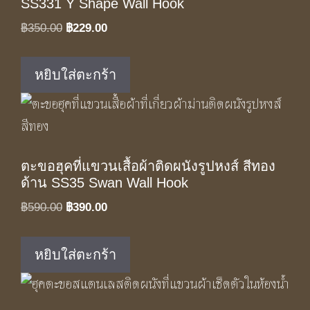
SS331 Y Shape Wall Hook
Original
Current
฿
350.00
฿
229.00
price
price
was:
is:
หยิบใส่ตะกร้า
฿350.00.
฿229.00.
ตะขอฮุคที่แขวนเสื้อผ้าติดผนังรูปหงส์ สีทอง
ด้าน SS35 Swan Wall Hook
Original
Current
฿
590.00
฿
390.00
price
price
was:
is:
หยิบใส่ตะกร้า
฿590.00.
฿390.00.