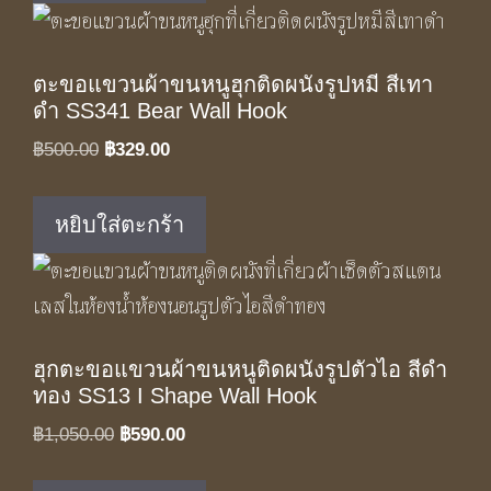
ตะขอแขวนผ้าขนหนูฮุกติดผนังรูปหมี สีเทา
ดำ SS341 Bear Wall Hook
Original
Current
฿
500.00
฿
329.00
price
price
was:
is:
หยิบใส่ตะกร้า
฿500.00.
฿329.00.
ฮุกตะขอแขวนผ้าขนหนูติดผนังรูปตัวไอ สีดำ
ทอง SS13 I Shape Wall Hook
Original
Current
฿
1,050.00
฿
590.00
price
price