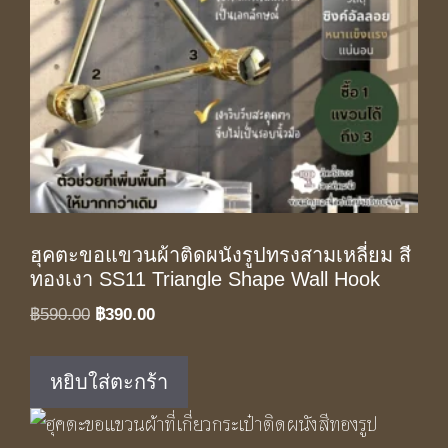
ฮุคตะขอแขวนผ้าติดผนังรูปทรงสามเหลี่ยม สี
ทองเงา SS11 Triangle Shape Wall Hook
Original
Current
฿
590.00
฿
390.00
price
price
was:
is:
หยิบใส่ตะกร้า
฿590.00.
฿390.00.