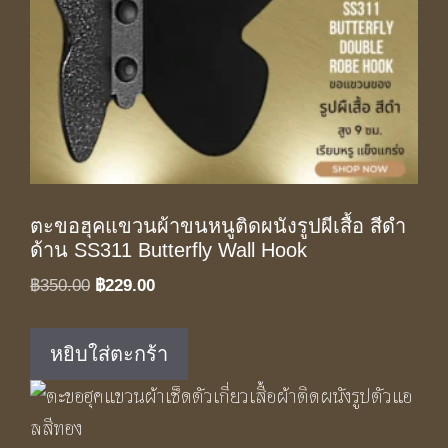
ตะขอฮุคแขวนผ้าขนหนูติดผนังรูปผีเสื้อ สีดำ
ด้าน SS311 Butterfly Wall Hook
Original
Current
฿
350.00
฿
229.00
price
price
was:
is:
หยิบใส่ตะกร้า
฿350.00.
฿229.00.