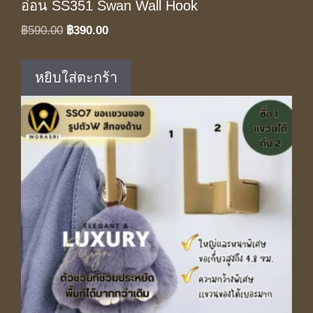
อ่อน SS351 Swan Wall Hook
Original
Current
฿
590.00
฿
390.00
price
price
was:
is:
หยิบใส่ตะกร้า
฿590.00.
฿390.00.