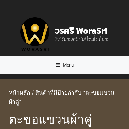
Skip
to
content
วรศรี WoraSri
ฟังก์ชันครบครันกับดีไซน์ที่ไม่ซ้ำใคร
Menu
หน้าหลัก
/ สินค้าที่มีป้ายกำกับ “ตะขอแขวน
ผ้าคู่”
ตะขอแขวนผ้าคู่