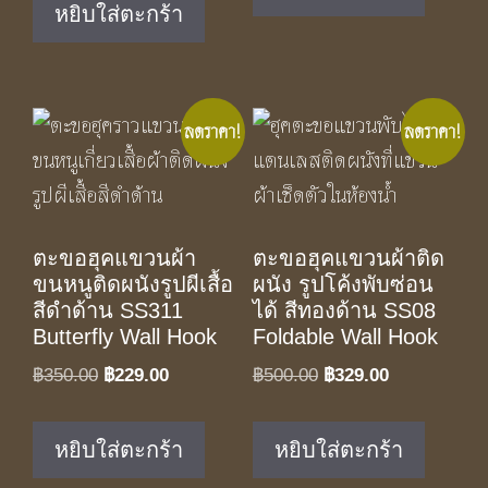
฿590.00.
฿390.00.
หยิบใส่ตะกร้า
฿1,050.00.
฿590.00.
ลดราคา!
ลดราคา!
ตะขอฮุคแขวนผ้า
ตะขอฮุคแขวนผ้าติด
ขนหนูติดผนังรูปผีเสื้อ
ผนัง รูปโค้งพับซ่อน
สีดำด้าน SS311
ได้ สีทองด้าน SS08
Butterfly Wall Hook
Foldable Wall Hook
Original
Current
Original
Current
฿
350.00
฿
229.00
฿
500.00
฿
329.00
price
price
price
price
was:
is:
was:
is:
หยิบใส่ตะกร้า
หยิบใส่ตะกร้า
฿350.00.
฿229.00.
฿500.00.
฿329.00.