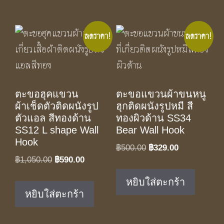
ลดราคา!
ลดราคา!
ตะขอฮุคแขวน
ตะขอแขวนผ้าขนหนู
ผ้าเช็ดตัวติดผนังรูป
ฮุกติดผนังรูปหมี สี
ตัวแอล สีทองด้าน
ทองผิวด้าน SS34
SS12 L shape Wall
Bear Wall Hook
Hook
Original
Current
฿
500.00
฿
329.00
Original
Current
฿
1,050.00
฿
590.00
price
price
price
price
was:
is:
หยิบใส่ตะกร้า
was:
is:
฿500.00.
฿329.00.
หยิบใส่ตะกร้า
฿1,050.00.
฿590.00.