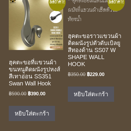
ลดราคา!
ลดราคา!
ฮุคตะขอราวแขวนผ้า
ติดผนังรูปตัวดับเบิลยู
สีทองด้าน SS07 W
SHAPE WALL
ฮุคตะขอที่แขวนผ้า
HOOK
ขนหนูติดผนังรูปหงส์
Original
Current
฿
350.00
฿
229.00
สีเทาอ่อน SS351
price
price
Swan Wall Hook
was:
is:
Original
Current
฿
590.00
฿
390.00
หยิบใส่ตะกร้า
฿350.00.
฿229.00.
price
price
was:
is:
หยิบใส่ตะกร้า
฿590.00.
฿390.00.