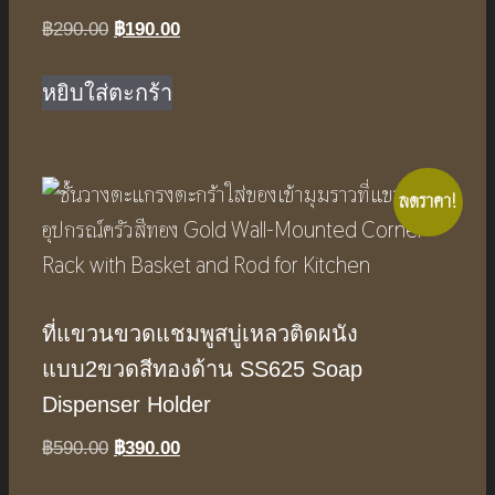
Original
Current
฿
290.00
฿
190.00
price
price
was:
is:
หยิบใส่ตะกร้า
฿290.00.
฿190.00.
ลดราคา!
ที่แขวนขวดแชมพูสบู่เหลวติดผนัง
แบบ2ขวดสีทองด้าน SS625 Soap
Dispenser Holder
Original
Current
฿
590.00
฿
390.00
price
price