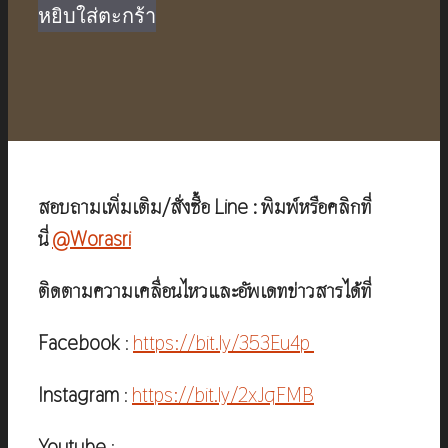
was:
is:
หยิบใส่ตะกร้า
฿590.00.
฿390.00.
สอบถามเพิ่มเติม/สั่งซื้อ Line : พิมพ์หรือคลิกที่
นี่
@Worasri
ติดตามความเคลื่อนไหวและอัพเดทข่าวสารได้ที่
Facebook
:
https://bit.ly/353Eu4p
Instagram
:
https://bit.ly/2xJqFMB
Youtube
: