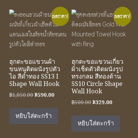
ลดราคา!
ลดราคา!
ฮุกตะขอแขวนผ้า
ฮุกตะขอแขวนเกี่ยว
ขนหนูติดผนังรูปตัว
ผ้าเช็ดตัวติดผนังรูป
ไอ สีดำทอง SS13 I
ทรงกลม สีทองด้าน
Shape Wall Hook
SS10 Circle Shape
Wall Hook
Original
Current
฿
1,050.00
฿
590.00
Original
Current
฿
500.00
฿
329.00
price
price
price
price
was:
is:
หยิบใส่ตะกร้า
was:
is:
฿1,050.00.
฿590.00.
หยิบใส่ตะกร้า
฿500.00.
฿329.00.