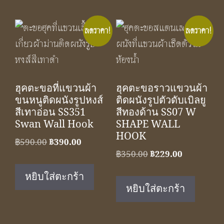
ลดราคา!
ลดราคา!
ฮุคตะขอที่แขวนผ้า
ฮุคตะขอราวแขวนผ้า
ขนหนูติดผนังรูปหงส์
ติดผนังรูปตัวดับเบิลยู
สีเทาอ่อน SS351
สีทองด้าน SS07 W
Swan Wall Hook
SHAPE WALL
HOOK
Original
Current
฿
590.00
฿
390.00
Original
Current
฿
350.00
฿
229.00
price
price
price
price
was:
is:
หยิบใส่ตะกร้า
was:
is:
฿590.00.
฿390.00.
หยิบใส่ตะกร้า
฿350.00.
฿229.00.