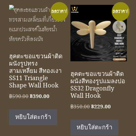
ลดราคา!
ลดราคา!
ฮุคตะขอแขวนผ้าติด
ผนังรูปทรง
สามเหลี่ยม สีทองเงา
ฮุคตะขอแขวนผ้าติด
SS11 Triangle
ผนังสีทองรูปแมลงปอ
Shape Wall Hook
SS32 Dragonfly
Wall Hook
Original
Current
฿
590.00
฿
390.00
price
price
Original
Current
฿
350.00
฿
229.00
was:
is:
price
price
หยิบใส่ตะกร้า
฿590.00.
฿390.00.
was:
is:
หยิบใส่ตะกร้า
฿350.00.
฿229.00.