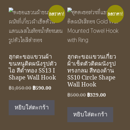
ลดราคา!
ลดราคา!
ฮุกตะขอแขวนผ้า
ฮุกตะขอแขวนเกี่ยว
ขนหนูติดผนังรูปตัว
ผ้าเช็ดตัวติดผนังรูป
ไอ สีดำทอง SS13 I
ทรงกลม สีทองด้าน
Shape Wall Hook
SS10 Circle Shape
Wall Hook
Original
Current
฿
1,050.00
฿
590.00
Original
Current
฿
500.00
฿
329.00
price
price
price
price
was:
is:
หยิบใส่ตะกร้า
was:
is:
฿1,050.00.
฿590.00.
หยิบใส่ตะกร้า
฿500.00.
฿329.00.