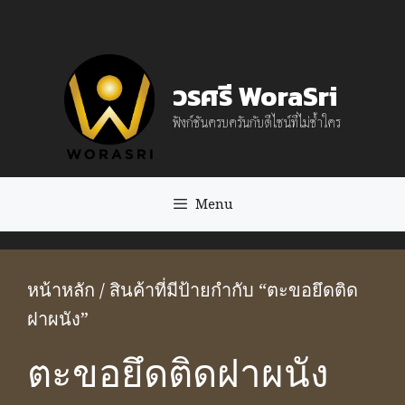
Skip
to
content
วรศรี WoraSri
ฟังก์ชันครบครันกับดีไซน์ที่ไม่ซ้ำใคร
Menu
หน้าหลัก
/ สินค้าที่มีป้ายกำกับ “ตะขอยึดติด
ฝาผนัง”
ตะขอยึดติดฝาผนัง