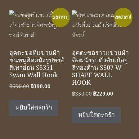
ลดราคา!
ลดราคา!
ฮุคตะขอที่แขวนผ้า
ฮุคตะขอราวแขวนผ้า
ขนหนูติดผนังรูปหงส์
ติดผนังรูปตัวดับเบิลยู
สีเทาอ่อน SS351
สีทองด้าน SS07 W
Swan Wall Hook
SHAPE WALL
HOOK
Original
Current
฿
590.00
฿
390.00
Original
Current
฿
350.00
฿
229.00
price
price
price
price
was:
is:
หยิบใส่ตะกร้า
was:
is:
฿590.00.
฿390.00.
หยิบใส่ตะกร้า
฿350.00.
฿229.00.