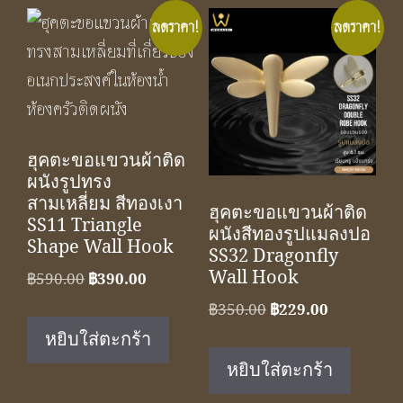
ลดราคา!
ลดราคา!
ฮุคตะขอแขวนผ้าติด
ผนังรูปทรง
สามเหลี่ยม สีทองเงา
ฮุคตะขอแขวนผ้าติด
SS11 Triangle
ผนังสีทองรูปแมลงปอ
Shape Wall Hook
SS32 Dragonfly
Wall Hook
Original
Current
฿
590.00
฿
390.00
price
price
Original
Current
฿
350.00
฿
229.00
was:
is:
price
price
หยิบใส่ตะกร้า
฿590.00.
฿390.00.
was:
is:
หยิบใส่ตะกร้า
฿350.00.
฿229.00.