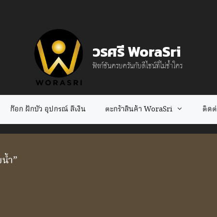
วรศรี WoraSri
ฟังก์ชันครบครันกับดีไซน์ที่ไม่ซ้ำใคร
ก๊อก ฝักบัว อุปกรณ์ สีเงิน
ตะกร้าสินค้า WoraSri
ติดต่อ
บน้ำ”