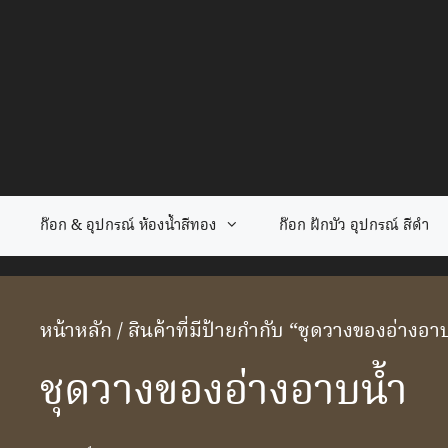
Skip
to
content
ก๊อก & อุปกรณ์ ห้องน้ำสีทอง
ก๊อก ฝักบัว อุปกรณ์ สีดำ
หน้าหลัก
/ สินค้าที่มีป้ายกำกับ “ชุดวางของอ่างอา
ชุดวางของอ่างอาบน้ำ