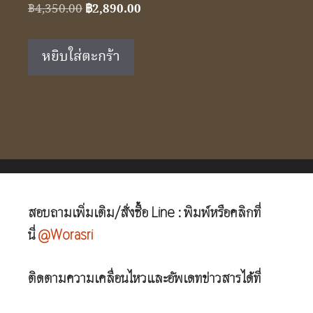
Original
Current
฿
4,350.00
฿
2,890.00
price
price
was:
is:
หยิบใส่ตะกร้า
฿4,350.00.
฿2,890.00.
สอบถามเพิ่มเติม/สั่งซื้อ Line : พิมพ์หรือคลิกที่
นี่
@Worasri
ติดตามความเคลื่อนไหวและอัพเดทข่าวสารได้ที่