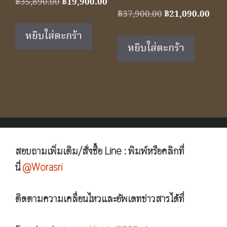
Original
Current
฿
35,890.00
฿
19,900.00
Original
Cur
฿
37,900.00
฿
21,090.00
price
price
price
pric
was:
is:
หยิบใส่ตะกร้า
was:
is:
฿35,890.00.
฿19,900.00.
หยิบใส่ตะกร้า
฿37,900.00.
฿21,
สอบถามเพิ่มเติม/สั่งซื้อ Line : พิมพ์หรือคลิกที่
นี่
@Worasri
ติดตามความเคลื่อนไหวและอัพเดทข่าวสารได้ที่