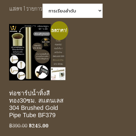
แสดง 1 รายการ
ลดราคา!
ท่อชาร์ปน้ำทิ้งสี
ทอง30ซม. สแตนเลส
304 Brushed Gold
Pipe Tube BF379
฿
245.00
Original
Current
฿
390.00
price
price