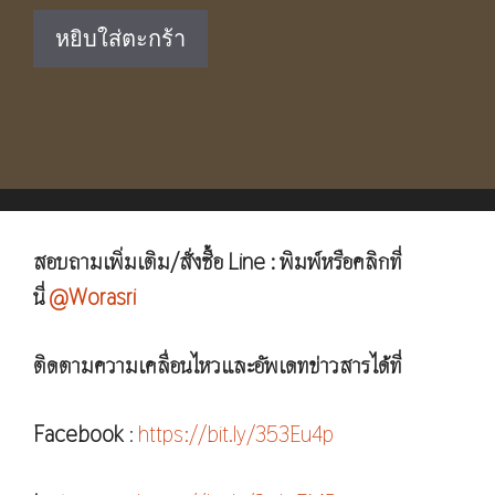
was:
is:
หยิบใส่ตะกร้า
฿390.00.
฿245.00.
สอบถามเพิ่มเติม/สั่งซื้อ Line : พิมพ์หรือคลิกที่
นี่
@Worasri
ติดตามความเคลื่อนไหวและอัพเดทข่าวสารได้ที่
Facebook
:
https://bit.ly/353Eu4p