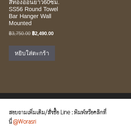
สีทองอ่อนยาว60ซม.
SS56 Round Towel
Bar Hanger Wall
Mounted
Original
Current
฿
3,750.00
฿
2,490.00
price
price
was:
is:
หยิบใส่ตะกร้า
฿3,750.00.
฿2,490.00.
สอบถามเพิ่มเติม/สั่งซื้อ Line : พิมพ์หรือคลิกที่
นี่
@Worasri