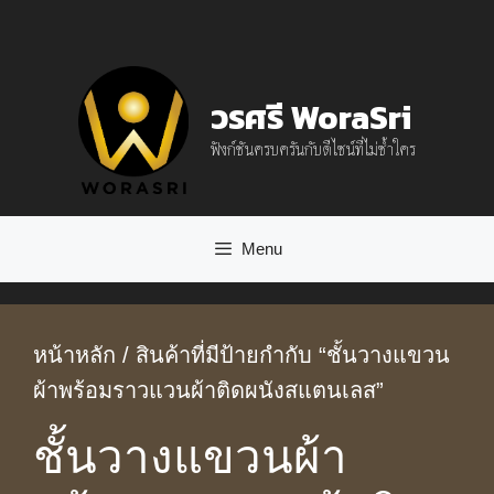
Skip
to
content
วรศรี WoraSri
ฟังก์ชันครบครันกับดีไซน์ที่ไม่ซ้ำใคร
Menu
หน้าหลัก
/ สินค้าที่มีป้ายกำกับ “ชั้นวางแขวน
ผ้าพร้อมราวแวนผ้าติดผนังสแตนเลส”
ชั้นวางแขวนผ้า