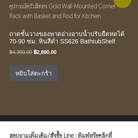
ถาดชั้นวางของพาดอ่างอาบน้ำปรับยืดหดได้
70-90 ซม. หินสีดำ SS626 BathtubShelf
Original
Current
฿
4,350.00
฿
2,890.00
price
price
was:
is:
หยิบใส่ตะกร้า
฿4,350.00.
฿2,890.00.
สอบถามเพิ่มเติม/สั่งซื้อ Line : พิมพ์หรือคลิกที่