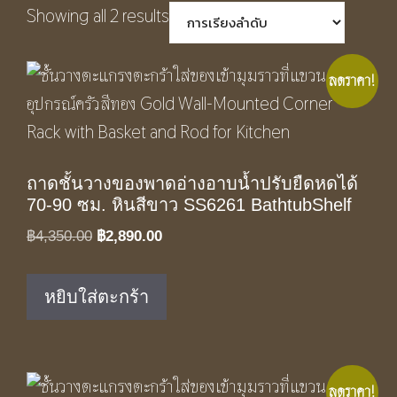
Showing all 2 results
ลดราคา!
ถาดชั้นวางของพาดอ่างอาบน้ำปรับยืดหดได้
70-90 ซม. หินสีขาว SS6261 BathtubShelf
Original
Current
฿
4,350.00
฿
2,890.00
price
price
was:
is:
หยิบใส่ตะกร้า
฿4,350.00.
฿2,890.00.
ลดราคา!