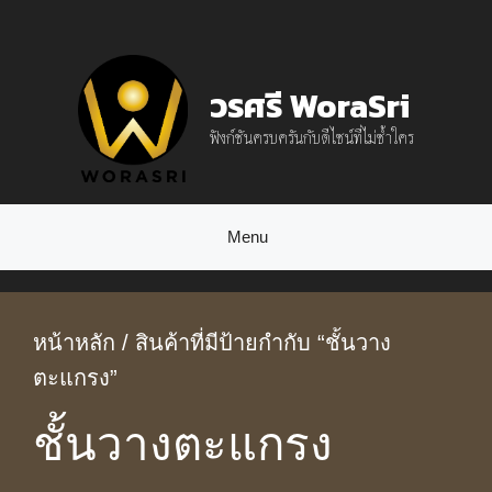
Skip
to
วรศรี WoraSri
content
ฟังก์ชันครบครันกับดีไซน์ที่ไม่ซ้ำใคร
Menu
หน้าหลัก
/ สินค้าที่มีป้ายกำกับ “ชั้นวาง
ตะแกรง”
ชั้นวางตะแกรง