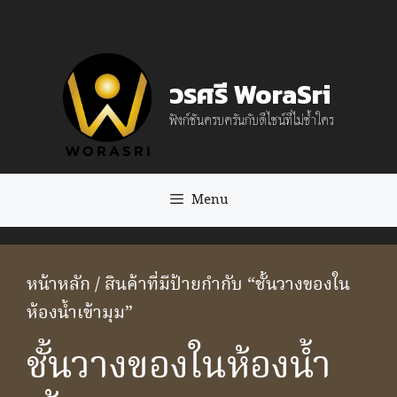
Skip
to
content
วรศรี WoraSri
ฟังก์ชันครบครันกับดีไซน์ที่ไม่ซ้ำใคร
Menu
หน้าหลัก
/ สินค้าที่มีป้ายกำกับ “ชั้นวางของใน
ห้องน้ำเข้ามุม”
ชั้นวางของในห้องน้ำ