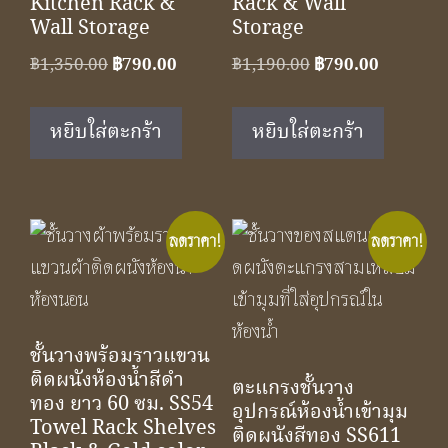
Kitchen Rack &
Rack & Wall
Wall Storage
Storage
Original
Current
Original
Current
฿
1,350.00
฿
790.00
฿
1,190.00
฿
790.00
price
price
price
price
was:
is:
was:
is:
หยิบใส่ตะกร้า
หยิบใส่ตะกร้า
฿1,350.00.
฿790.00.
฿1,190.00.
฿790.00.
ลดราคา!
ลดราคา!
ชั้นวางพร้อมราวแขวน
ติดผนังห้องน้ำสีดำ
ตะแกรงชั้นวาง
ทอง ยาว 60 ซม. SS54
อุปกรณ์ห้องน้ำเข้ามุม
Towel Rack Shelves
ติดผนังสีทอง SS611