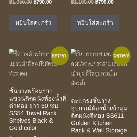
Original
Current
Original
Current
฿
1,350.00
฿
790.00
฿
1,190.00
฿
790.00
price
price
price
price
was:
is:
was:
is:
หยิบใส่ตะกร้า
หยิบใส่ตะกร้า
฿1,350.00.
฿790.00.
฿1,190.00.
฿790.00.
ลดราคา!
ลดราคา!
ชั้นวางพร้อมราว
แขวนติดผนังห้องน้ำสี
ตะแกรงชั้นวาง
ดำทอง ยาว 60 ซม.
อุปกรณ์ห้องน้ำเข้ามุม
SS54 Towel Rack
ติดผนังสีทอง SS611
Shelves Black &
Golden Kitchen
Gold color
Rack & Wall Storage