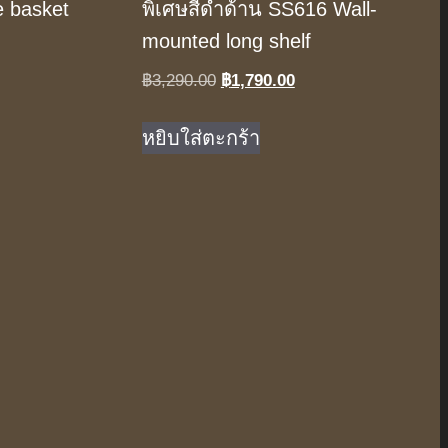
e basket
พิเศษสีดำด้าน SS616 Wall-
mounted long shelf
Original
Current
฿
3,290.00
฿
1,790.00
price
price
was:
is:
หยิบใส่ตะกร้า
.
฿3,290.00.
฿1,790.00.