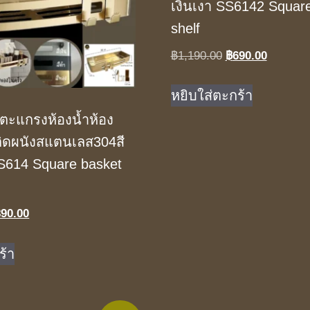
เงินเงา SS6142 Squar
shelf
Original
Current
฿
1,190.00
฿
690.00
price
price
was:
is:
หยิบใส่ตะกร้า
฿1,190.00.
฿690.00
ตะแกรงห้องน้ำห้อง
ิดผนังสแตนเลส304สี
S614 Square basket
iginal
Current
890.00
ice
price
s:
is:
ร้า
,490.00.
฿890.00.