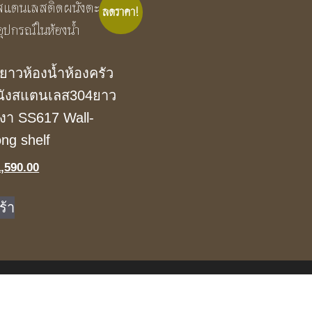
ลดราคา!
ยาวห้องน้ำห้องครัว
นังสแตนเลส304ยาว
นเงา SS617 Wall-
ng shelf
iginal
Current
1,590.00
ice
price
s:
is:
ร้า
,850.00.
฿1,590.00.