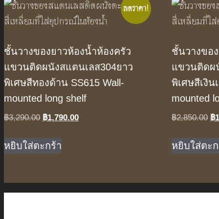
ลดราคา!
ชั้นวางของยาวห้องน้ำห้องครัว
ชั้นวางของ
แขวนติดผนังสแตนเลส304ยาว
แขวนติดผ
พิเศษสีทองด้าน SS615 Wall-
พิเศษสีเงิ
mounted long shelf
mounted lo
Original
Current
Or
฿
3,290.00
฿
1,790.00
฿
2,850.00
฿
price
price
pr
was:
is:
wa
หยิบใส่ตะกร้า
หยิบใส่ตะก
฿3,290.00.
฿1,790.00.
฿2