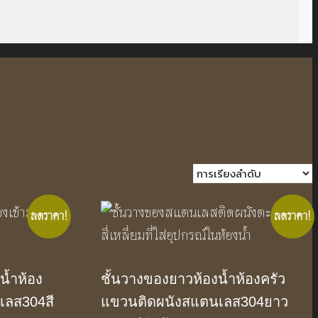
ลดราคา!
ลดราคา!
น้ำห้อง
ชั้นวางของยาวห้องน้ำห้องครัว
เลส304สี
แขวนติดผนังสแตนเลส304ยาว