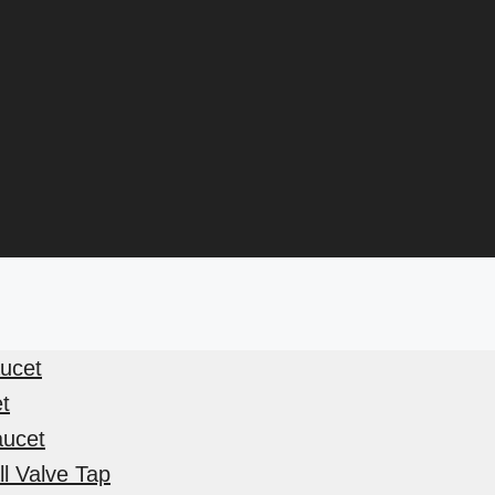
aucet
et
aucet
l Valve Tap