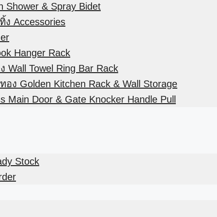
in Shower & Spray Bidet
ิ้ง Accessories
der
ook Hanger Rack
ัง Wall Towel Ring Bar Rack
สีทอง Golden Kitchen Rack & Wall Storage
ss Main Door & Gate Knocker Handle Pull
eady Stock
rder