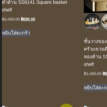
ดำด้าน SS6141 Square basket
shelf
Original
Current
฿
1,350.00
฿
690.00
price
price
was:
is:
หยิบใส่ตะกร้า
฿1,350.00.
฿690.00.
ชั้นวางของ
ครัวแขวนต
ทองด้าน S
shelf
Or
฿
1,490.00
฿
pr
wa
หยิบใส่ตะก
฿1