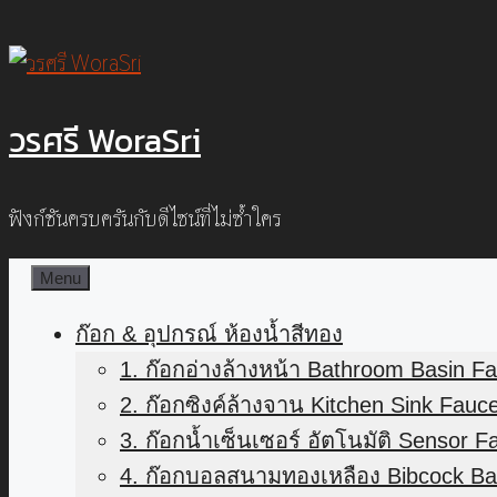
Skip
to
content
วรศรี WoraSri
ฟังก์ชันครบครันกับดีไซน์ที่ไม่ซ้ำใคร
Menu
ก๊อก & อุปกรณ์ ห้องน้ำสีทอง
1. ก๊อกอ่างล้างหน้า Bathroom Basin F
2. ก๊อกซิงค์ล้างจาน Kitchen Sink Fauc
3. ก๊อกน้ำเซ็นเซอร์ อัตโนมัติ Sensor F
4. ก๊อกบอลสนามทองเหลือง Bibcock Bal