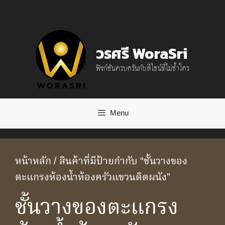
Skip
to
content
วรศรี WoraSri
ฟังก์ชันครบครันกับดีไซน์ที่ไม่ซ้ำใคร
Menu
หน้าหลัก
/ สินค้าที่มีป้ายกำกับ “ชั้นวางของ
ตะแกรงห้องน้ำห้องครัวแขวนติดผนัง”
ชั้นวางของตะแกรง