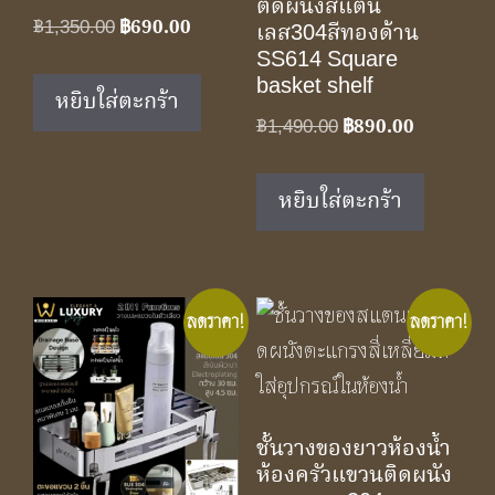
ติดผนังสแตน
Original
Current
฿
1,350.00
฿
690.00
เลส304สีทองด้าน
price
price
SS614 Square
basket shelf
was:
is:
หยิบใส่ตะกร้า
฿1,350.00.
฿690.00.
Original
Current
฿
1,490.00
฿
890.00
price
price
was:
is:
หยิบใส่ตะกร้า
฿1,490.00.
฿890.00.
ลดราคา!
ลดราคา!
ชั้นวางของยาวห้องน้ำ
ห้องครัวแขวนติดผนัง