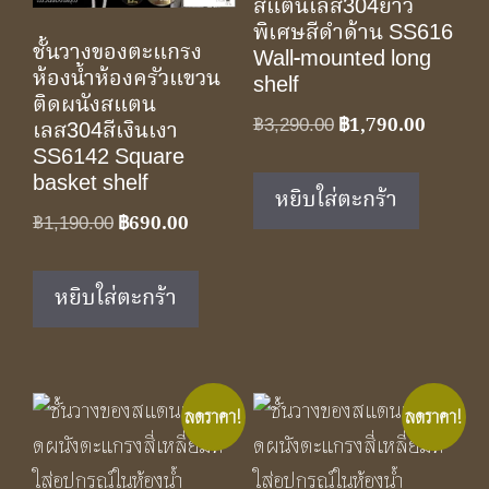
สแตนเลส304ยาว
พิเศษสีดำด้าน SS616
ชั้นวางของตะแกรง
Wall-mounted long
ห้องน้ำห้องครัวแขวน
shelf
ติดผนังสแตน
Original
Current
฿
3,290.00
฿
1,790.00
เลส304สีเงินเงา
price
price
SS6142 Square
basket shelf
was:
is:
หยิบใส่ตะกร้า
฿3,290.00.
฿1,790.
Original
Current
฿
1,190.00
฿
690.00
price
price
was:
is:
หยิบใส่ตะกร้า
฿1,190.00.
฿690.00.
ลดราคา!
ลดราคา!