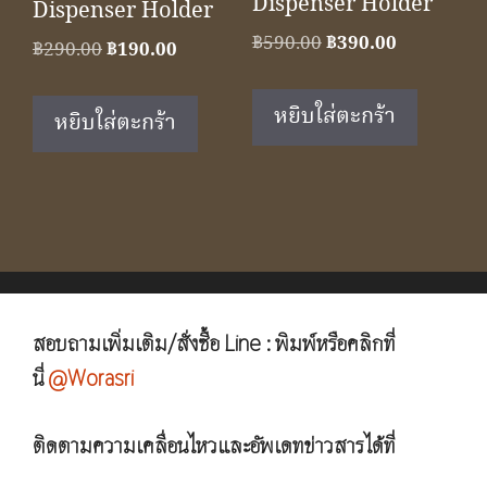
Dispenser Holder
Dispenser Holder
Original
Current
฿
590.00
฿
390.00
Original
Current
฿
290.00
฿
190.00
price
price
price
price
was:
is:
was:
is:
หยิบใส่ตะกร้า
หยิบใส่ตะกร้า
฿590.00.
฿390.00.
฿290.00.
฿190.00.
สอบถามเพิ่มเติม/สั่งซื้อ Line : พิมพ์หรือคลิกที่
นี่
@Worasri
ติดตามความเคลื่อนไหวและอัพเดทข่าวสารได้ที่