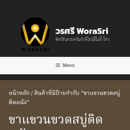
Skip
to
content
วรศรี WoraSri
ฟังก์ชันครบครันกับดีไซน์ที่ไม่ซ้ำใคร
Menu
หน้าหลัก
/ สินค้าที่มีป้ายกำกับ “ขาแขวนขวดสบู่
ติดผนัง”
ขาแขวนขวดสบู่ติด