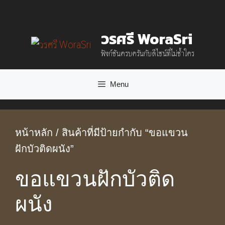
Skip
to
วรศรี WoraSri
content
ฟังก์ชันครบครันกับดีไซน์ที่ไม่ซ้ำใคร
Menu
หน้าหลัก
/ สินค้าที่มีป้ายกำกับ “ขอแขวน
ฝักบัวติดผนัง”
ขอแขวนฝักบัวติด
ผนัง