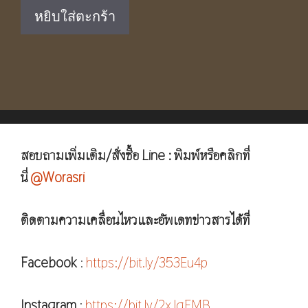
was:
is:
หยิบใส่ตะกร้า
฿750.00.
฿490.00.
สอบถามเพิ่มเติม/สั่งซื้อ Line : พิมพ์หรือคลิกที่
นี่
@Worasri
ติดตามความเคลื่อนไหวและอัพเดทข่าวสารได้ที่
Facebook
:
https://bit.ly/353Eu4p
Instagram
:
https://bit.ly/2xJqFMB