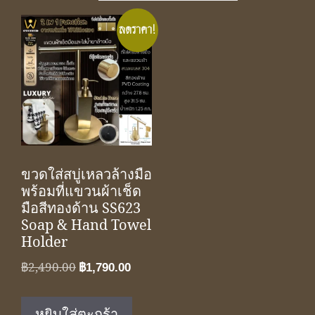
ลดราคา!
ขวดใส่สบู่เหลวล้างมือ
พร้อมที่แขวนผ้าเช็ด
มือสีทองด้าน SS623
Soap & Hand Towel
Holder
Original
Current
฿
2,490.00
฿
1,790.00
price
price
was:
is:
หยิบใส่ตะกร้า