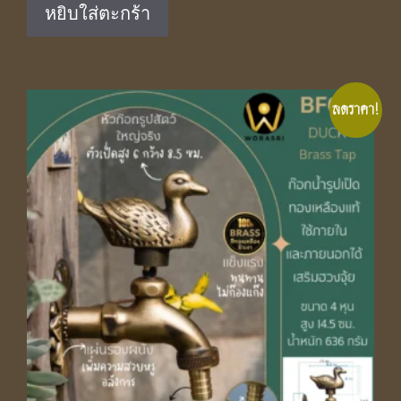
หยิบใส่ตะกร้า
฿1,890.00.
฿1,250.00.
ลดราคา!