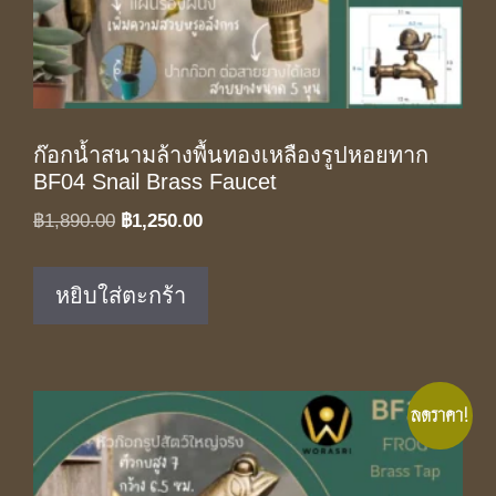
ก๊อกน้ำสนามล้างพื้นทองเหลืองรูปหอยทาก
BF04 Snail Brass Faucet
Original
Current
฿
1,890.00
฿
1,250.00
price
price
was:
is:
หยิบใส่ตะกร้า
฿1,890.00.
฿1,250.00.
ลดราคา!