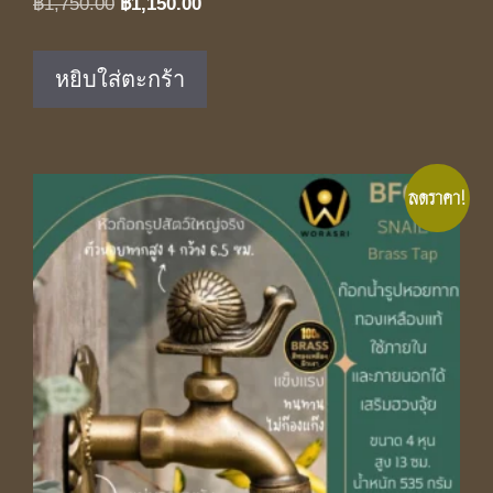
Original
Current
฿
1,750.00
฿
1,150.00
price
price
was:
is:
หยิบใส่ตะกร้า
฿1,750.00.
฿1,150.00.
ลดราคา!