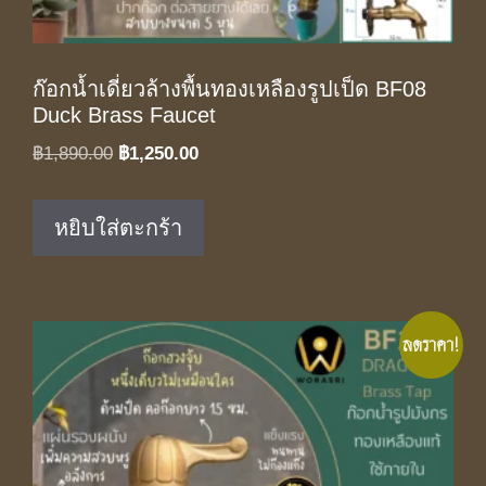
ก๊อกน้ำเดี่ยวล้างพื้นทองเหลืองรูปเป็ด BF08
Duck Brass Faucet
Original
Current
฿
1,890.00
฿
1,250.00
price
price
was:
is:
หยิบใส่ตะกร้า
฿1,890.00.
฿1,250.00.
ลดราคา!