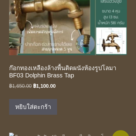
ก๊อกทองเหลืองล้างพื้นติดผนังห้องรูปโลมา
BF03 Dolphin Brass Tap
Original
Current
฿
1,650.00
฿
1,100.00
price
price
was:
is:
หยิบใส่ตะกร้า
฿1,650.00.
฿1,100.00.