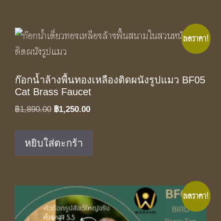
ลดราคา!
ก๊อกน้ำล้างพื้นทองเหลืองติดผนังรูปแมว BF05
Cat Brass Faucet
Original
Current
฿
1,890.00
฿
1,250.00
price
price
was:
is:
หยิบใส่ตะกร้า
฿1,890.00.
฿1,250.00.
ลดราคา!