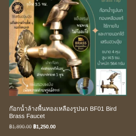
ก๊อกน้ำล้างพื้นทองเหลืองรูปนก BF01 Bird
Brass Faucet
Original
Current
฿
1,890.00
฿
1,250.00
price
price