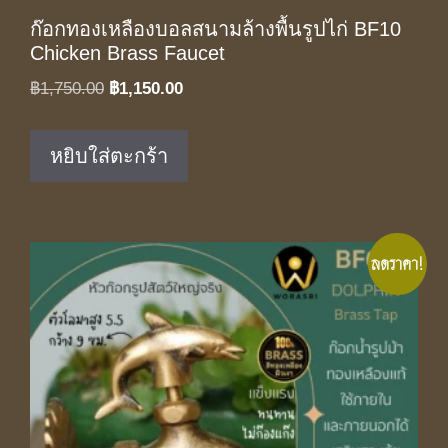
ก๊อกทองเหลืองบอลสนามล้างพื้นรูปไก่ BF10
Chicken Brass Faucet
Original
Current
฿
1,750.00
฿
1,150.00
price
price
was:
is:
หยิบใส่ตะกร้า
฿1,750.00.
฿1,150.00.
ลดราคา!