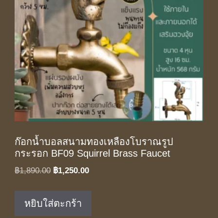
ก๊อกน้ำบอลสนามทองเหลืองโบราณรูป
กระรอก BF09 Squirrel Brass Faucet
Original
Current
฿
1,890.00
฿
1,250.00
price
price
was:
is:
หยิบใส่ตะกร้า
฿1,890.00.
฿1,250.00.