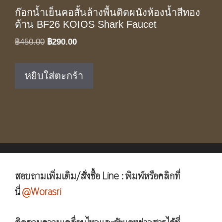
ก๊อกน้ำเย็นคอสั้นล้างพื้นติดผนังห้องน้ำสีทอง
ด้าน BF26 KOIOS Shark Faucet
Original
Current
฿
450.00
฿
290.00
price
price
was:
is:
หยิบใส่ตะกร้า
฿450.00.
฿290.00.
สอบถามเพิ่มเติม/สั่งซื้อ Line : พิมพ์หรือคลิกที่
นี่
@Worasri