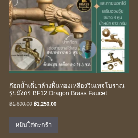
ก๊อกน้ำเดี่ยวล้างพื้นทองเหลืองวินเทจโบราณ
รูปมังกร BF12 Dragon Brass Faucet
Original
Current
฿
1,890.00
฿
1,250.00
price
price
was:
is:
หยิบใส่ตะกร้า
฿1,890.00.
฿1,250.00.