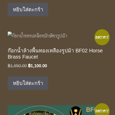
was:
is:
หยิบใส่ตะกร้า
฿1,890.00.
฿1,250.00.
ลดราคา!
ก๊อกน้ำล้างพื้นทองเหลืองรูปม้า BF02 Horse
Brass Faucet
Original
Current
฿
1,650.00
฿
1,100.00
price
price
was:
is:
หยิบใส่ตะกร้า
฿1,650.00.
฿1,100.00.
ลดราคา!