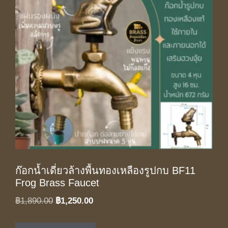
ก๊อกน้ำเดี่ยวล้างพื้นทองเหลืองรูปกบ BF11
Frog Brass Faucet
Original
Current
฿
1,890.00
฿
1,250.00
price
price
was:
is: