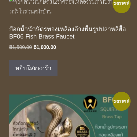
ลดราคา!
ก๊อกน้ำนักษัตรทองเหลืองล้างพื้นรูปปลาหลีฮื้อ
BF06 Fish Brass Faucet
Original
Current
฿
1,500.00
฿
1,000.00
price
price
was:
is:
หยิบใส่ตะกร้า
฿1,500.00.
฿1,000.00.
ลดราคา!