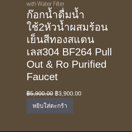
ก๊อกน้ำดื่มน้ำ
ใช้2หัวน้ำผสมร้อน
เย็นสีทองสแตน
เลส304 BF264 Pull
Out & Ro Purified
Faucet
Original
Current
฿
5,900.00
฿
3,900.00
price
price
หยิบใส่ตะกร้า
was:
is:
฿5,900.00.
฿3,900.00.