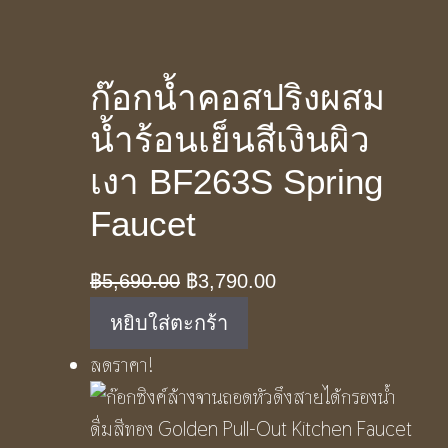
ก๊อกน้ำคอสปริงผสม
น้ำร้อนเย็นสีเงินผิว
เงา BF263S Spring
Faucet
Original
Current
฿
5,690.00
฿
3,790.00
price
price
หยิบใส่ตะกร้า
was:
is:
ลดราคา!
฿5,690.00.
฿3,790.00.