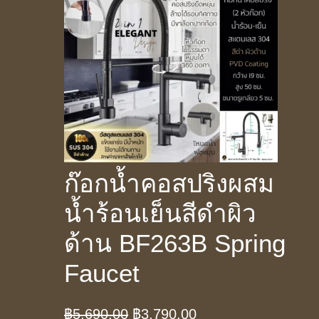
ก๊อกน้ำคอสปริงผสม
น้ำร้อนเย็นสีดำผิว
ด้าน BF263B Spring
Faucet
Original
Current
฿
5,690.00
฿
3,790.00