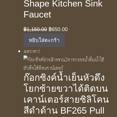
Shape Kitchen Sink
Faucet
Original
Current
฿
1,150.00
฿
650.00
price
price
หยิบใส่ตะกร้า
was:
is:
ลดราคา!
฿1,150.00.
฿650.00.
ก๊อกซิงค์น้ำเย็นหัวดึง
โยกซ้ายขวาได้ติดบน
เคาน์เตอร์สายซิลิโคน
สีดำด้าน BF265 Pull