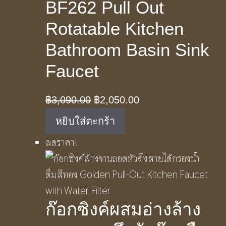
BF262 Pull Out
Rotatable Kitchen
Bathroom Basin Sink
Faucet
Original
Current
฿
3,090.00
฿
2,050.00
price
price
หยิบใส่ตะกร้า
was:
is:
ลดราคา!
฿3,090.00.
฿2,050.00.
ก๊อกซิงค์ผสมอ่างล้าง