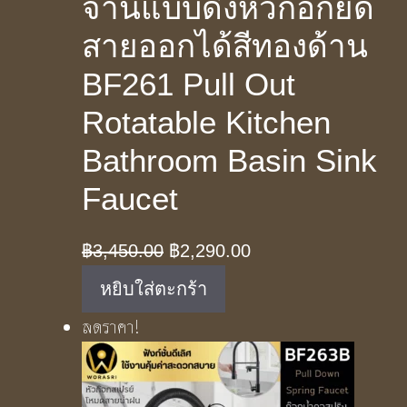
จานแบบดึงหัวก๊อกยืด
สายออกได้สีทองด้าน
BF261 Pull Out
Rotatable Kitchen
Bathroom Basin Sink
Faucet
Original
Current
฿
3,450.00
฿
2,290.00
price
price
หยิบใส่ตะกร้า
was:
is:
ลดราคา!
฿3,450.00.
฿2,290.00.