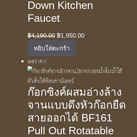
Down Kitchen
Faucet
Original
Current
฿
4,190.00
฿
1,950.00
price
price
หยิบใส่ตะกร้า
was:
is:
ลดราคา!
฿4,190.00.
฿1,950.00.
ก๊อกซิงค์ผสมอ่างล้าง
จานแบบดึงหัวก๊อกยืด
สายออกได้ BF161
Pull Out Rotatable