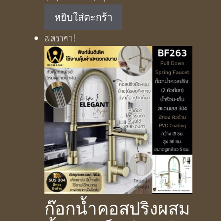
price
price
หยิบใส่ตะกร้า
was:
is:
ลดราคา!
฿5,690.00.
฿3,790.00.
ก๊อกน้ำคอสปริงผสม