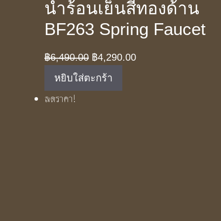
น้ำร้อนเย็นสีทองด้าน
BF263 Spring Faucet
Original
Current
฿
6,490.00
฿
4,290.00
price
price
หยิบใส่ตะกร้า
was:
is:
ลดราคา!
฿6,490.00.
฿4,290.00.