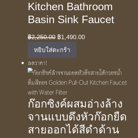
Kitchen Bathroom
Basin Sink Faucet
Original
Current
฿
2,250.00
฿
1,490.00
price
price
หยิบใส่ตะกร้า
was:
is:
ลดราคา!
฿2,250.00.
฿1,490.00.
ก๊อกซิงค์ผสมอ่างล้าง
จานแบบดึงหัวก๊อกยืด
สายออกได้สีดำด้าน