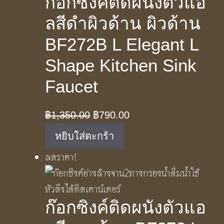
ก๊อกซิงค์ติดผนังตัวแอ
ลสีดำผิวด้าน ผิวด้าน
BF272B L Elegant L
Shape Kitchen Sink
Faucet
Original
Current
฿
1,350.00
฿
790.00
price
price
หยิบใส่ตะกร้า
was:
is:
ลดราคา!
฿1,350.00.
฿790.00.
ก๊อกซิงค์ติดผนังตัวแอ