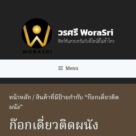
Skip
to
content
วรศรี WoraSri
ฟังก์ชันครบครันกับดีไซน์ที่ไม่ซ้ำใคร
Menu
หน้าหลัก
/ สินค้าที่มีป้ายกำกับ “ก๊อกเดี่ยวติด
ผนัง”
ก๊อกเดี่ยวติดผนัง