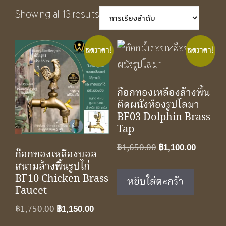
Showing all 13 results
ลดราคา!
ลดราคา!
ก๊อกทองเหลืองล้างพื้น
ติดผนังห้องรูปโลมา
BF03 Dolphin Brass
Tap
Original
Curren
฿
1,650.00
฿
1,100.00
ก๊อกทองเหลืองบอล
price
price
สนามล้างพื้นรูปไก่
was:
is:
BF10 Chicken Brass
หยิบใส่ตะกร้า
฿1,650.00.
฿1,100.
Faucet
Original
Current
฿
1,750.00
฿
1,150.00
price
price