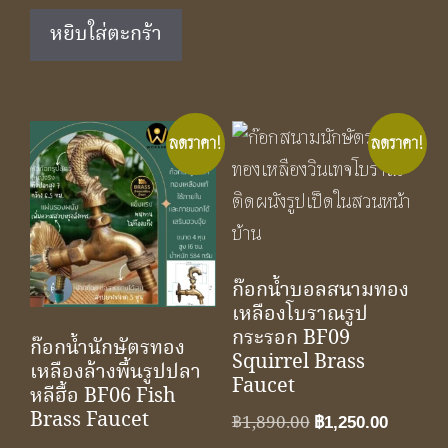
was:
is:
หยิบใส่ตะกร้า
฿1,750.00.
฿1,150.00.
ลดราคา!
ลดราคา!
ก๊อกน้ำบอลสนามทอง
เหลืองโบราณรูป
กระรอก BF09
ก๊อกน้ำนักษัตรทอง
Squirrel Brass
เหลืองล้างพื้นรูปปลา
Faucet
หลีฮื้อ BF06 Fish
Brass Faucet
Original
Curren
฿
1,890.00
฿
1,250.00