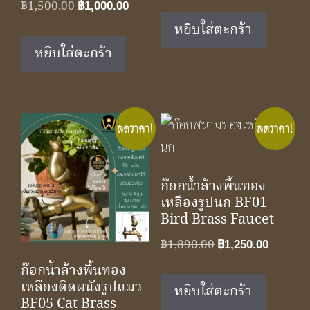
price
price
Original
Current
฿
1,500.00
฿
1,000.00
was:
is:
price
price
หยิบใส่ตะกร้า
฿1,890.00.
฿1,250.
was:
is:
หยิบใส่ตะกร้า
฿1,500.00.
฿1,000.00.
ลดราคา!
ลดราคา!
ก๊อกน้ำล้างพื้นทอง
เหลืองรูปนก BF01
Bird Brass Faucet
Original
Curren
฿
1,890.00
฿
1,250.00
price
price
ก๊อกน้ำล้างพื้นทอง
was:
is:
เหลืองติดผนังรูปแมว
หยิบใส่ตะกร้า
฿1,890.00.
฿1,250.
BF05 Cat Brass