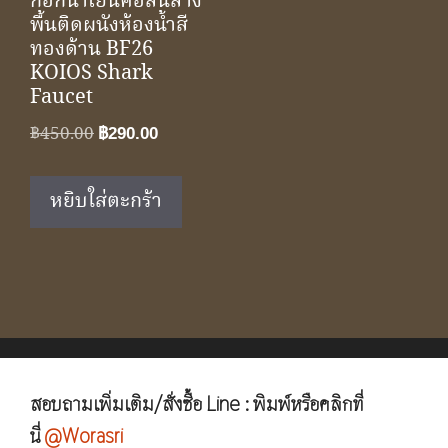
ก๊อกน้ำเย็นคอสั้นล้าง
พื้นติดผนังห้องน้ำสี
ทองด้าน BF26
KOIOS Shark
Faucet
Original
Current
฿
450.00
฿
290.00
price
price
was:
is:
หยิบใส่ตะกร้า
฿450.00.
฿290.00.
สอบถามเพิ่มเติม/สั่งซื้อ Line : พิมพ์หรือคลิกที่
นี่
@Worasri