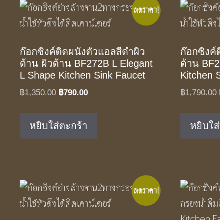
ลดราคา!
ก๊อกซิงค์ติดผนังตัวแอลสีดำผิว
ก๊อกซิงค์
ด้าน ผิวด้าน BF272B L Elegant
ด้าน BF2
L Shape Kitchen Sink Faucet
Kitchen 
Original
Current
฿
1,350.00
฿
790.00
฿
1,790.00
price
price
was:
is:
หยิบใส่ตะกร้า
หยิบใส
฿1,350.00.
฿790.00.
ลดราคา!