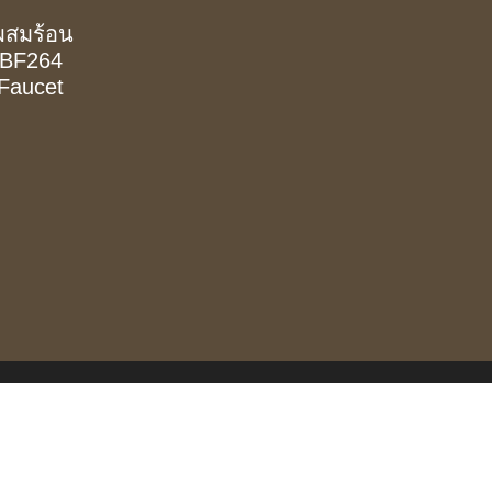
ำผสมร้อน
 BF264
 Faucet
t
.00.