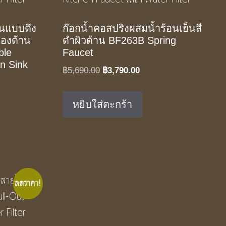
านแบบดึง
ก๊อกน้ำคอสปริงผสมน้ำร้อนเย็นสี
ทองด้าน
ดำผิวด้าน BF263B Spring
ble
Faucet
n Sink
Original
Current
฿
5,690.00
฿
3,790.00
price
price
t
was:
is:
หยิบใส่ตะกร้า
฿5,690.00.
฿3,790.00.
.00.
ลดราคา!