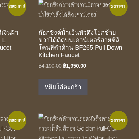
ลดราคา!
ลดราคา!
ีเงินผิว
ก๊อกซิงค์น้ำเย็นหัวดึงโยกซ้าย
 L
ขวาได้ติดบนเคาน์เตอร์สายซิลิ
ucet
โคนสีดำด้าน BF265 Pull Down
Kitchen Faucet
Original
Current
฿
4,190.00
฿
1,950.00
price
price
was:
is:
.
หยิบใส่ตะกร้า
฿4,190.00.
฿1,950.00.
ลดราคา!
ลดราคา!