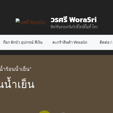
วรศรี WoraSri
ฟังก์ชันครบครันกับดีไซน์ที่ไม่ซ้ำใคร
ก๊อก ฝักบัว อุปกรณ์ สีเงิน
ตะกร้าสินค้า WoraSri
ติดต่อ / ส
น้ำร้อนน้ำเย็น”
นน้ำเย็น