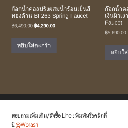
ก๊อกน้ำคอสปริงผสมน้ำร้อนเย็นสี
ก๊อกน้ำค
ทองด้าน BF263 Spring Faucet
เงินผิวเ
Faucet
Original
Current
฿
6,490.00
฿
4,290.00
฿
5,690.00
price
price
was:
is:
หยิบใส่ตะกร้า
฿6,490.00.
฿4,290.00.
หยิบใส
สอบถามเพิ่มเติม/สั่งซื้อ Line : พิมพ์หรือคลิกที่
นี่
@Worasri