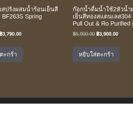
อสปริงผสมน้ำร้อนเย็นสี
ก๊อกน้ำดื่มน้ำใช้2หัวน้
งา BF263S Spring
เย็นสีทองสแตนเลส304
Pull Out & Ro Purified
Original
Current
Original
Curren
฿
3,790.00
฿
5,900.00
฿
3,900.00
price
price
price
price
was:
is:
was:
is:
่ตะกร้า
หยิบใส่ตะกร้า
฿5,690.00.
฿3,790.00.
฿5,900.00.
฿3,900