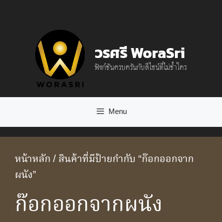
Skip
to
content
วรศรี WoraSri
ฟังก์ชันครบครันกับดีไซน์ที่ไม่ซ้ำใคร
Menu
หน้าหลัก
/ สินค้าที่มีป้ายกำกับ “ก๊อกออกจาก
ผนัง”
ก๊อกออกจากผนัง