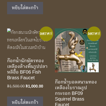
was:
is:
หยิบใส่ตะกร้า
฿1,750.00.
฿1,150.00.
ลดราคา!
ลดราคา!
ก๊อกน้ำนักษัตรทอง
เหลืองล้างพื้นรูปปลา
หลีฮื้อ BF06 Fish
Brass Faucet
ก๊อกน้ำบอลสนามทอง
Original
Current
฿
1,500.00
฿
1,000.00
เหลืองโบราณรูป
price
price
กระรอก BF09
Squirrel Brass
was:
is:
หยิบใส่ตะกร้า
Faucet
฿1,500.00.
฿1,000.00.