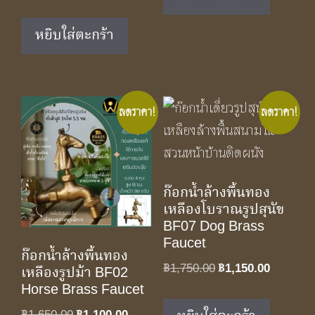
฿1,890.00.
฿1,250.0
price
price
was:
is:
หยิบใส่ตะกร้า
฿1,890.00.
฿1,250.00.
ลดราคา!
ลดราคา!
ก๊อกน้ำล้างพื้นทอง
เหลืองโบราณรูปสุนัข
BF07 Dog Brass
Faucet
ก๊อกน้ำล้างพื้นทอง
Original
Current
฿
1,750.00
฿
1,150.00
เหลืองรูปม้า BF02
price
price
Horse Brass Faucet
was:
is:
Original
Current