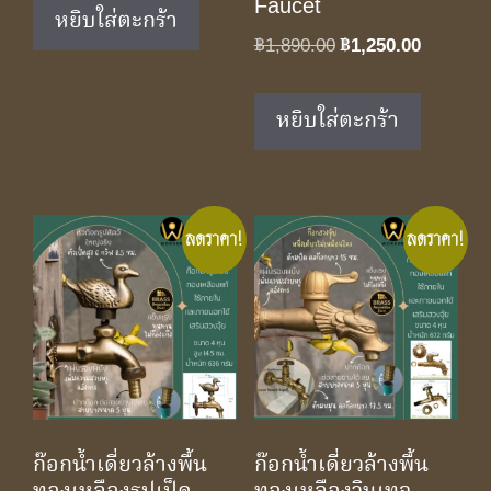
Faucet
was:
is:
หยิบใส่ตะกร้า
฿1,890.00.
฿1,250.00.
Original
Current
฿
1,890.00
฿
1,250.00
price
price
was:
is:
หยิบใส่ตะกร้า
฿1,890.00.
฿1,250.0
ลดราคา!
ลดราคา!
ก๊อกน้ำเดี่ยวล้างพื้น
ก๊อกน้ำเดี่ยวล้างพื้น