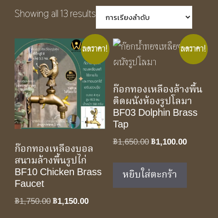
Showing all 13 results
ลดราคา!
ลดราคา!
ก๊อกทองเหลืองล้างพื้น
ติดผนังห้องรูปโลมา
BF03 Dolphin Brass
Tap
Original
Current
฿
1,650.00
฿
1,100.00
ก๊อกทองเหลืองบอล
price
price
สนามล้างพื้นรูปไก่
was:
is:
BF10 Chicken Brass
หยิบใส่ตะกร้า
฿1,650.00.
฿1,100.0
Faucet
Original
Current
฿
1,750.00
฿
1,150.00
price
price