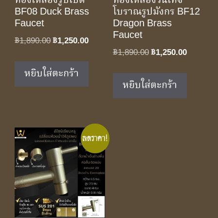
ทองเหลืองรูปเป็ด
ทองเหลืองวินเทจ
BF08 Duck Brass
โบราณรูปมังกร BF12
Faucet
Dragon Brass
Faucet
Original
Current
฿
1,890.00
฿
1,250.00
Original
Current
฿
1,890.00
฿
1,250.00
price
price
price
price
was:
is:
หยิบใส่ตะกร้า
was:
is:
฿1,890.00.
฿1,250.00.
หยิบใส่ตะกร้า
฿1,890.00.
฿1,250.0
ลดราคา!