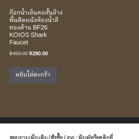
ก๊อกน้ำเย็นคอสั้นล้าง
พื้นติดผนังห้องน้ำสี
ทองด้าน BF26
KOIOS Shark
Faucet
Original
Current
฿
450.00
฿
290.00
price
price
was:
is:
หยิบใส่ตะกร้า
฿450.00.
฿290.00.
สอบถามเพิ่มเติม/สั่งซื้อ Line : พิมพ์หรือคลิกที่