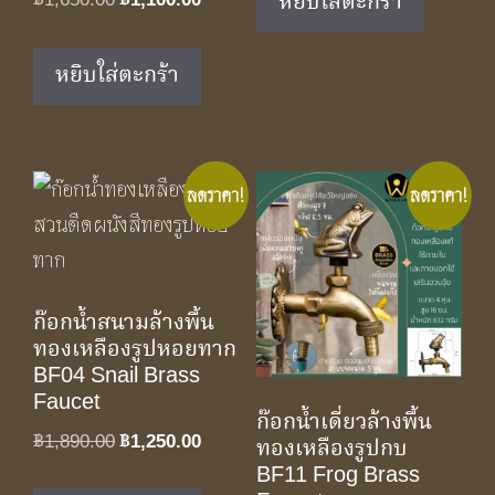
หยิบใส่ตะกร้า
฿
1,650.00
฿
1,100.00
฿1,750.00.
฿1,150.0
price
price
was:
is:
หยิบใส่ตะกร้า
฿1,650.00.
฿1,100.00.
ลดราคา!
ลดราคา!
ก๊อกน้ำสนามล้างพื้น
ทองเหลืองรูปหอยทาก
BF04 Snail Brass
Faucet
ก๊อกน้ำเดี่ยวล้างพื้น
Original
Current
฿
1,890.00
฿
1,250.00
ทองเหลืองรูปกบ
price
price
BF11 Frog Brass