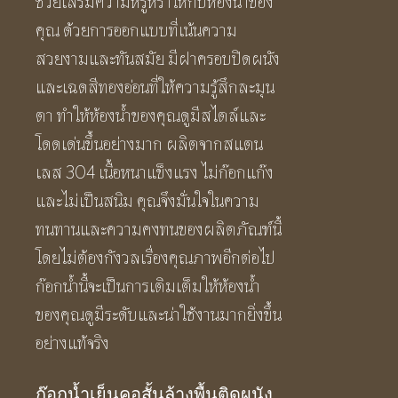
ก๊อกน้ำเย็นคอสั้นล้างพื้นติดผนัง