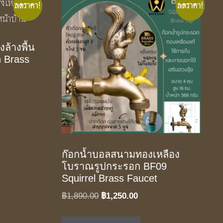
ลดราคา!
ลดราคา!
งล้างพื้น
h Brass
t
.00.
ก๊อกน้ำบอลสนามทองเหลือง
โบราณรูปกระรอก BF09
Squirrel Brass Faucet
Original
Current
฿
1,890.00
฿
1,250.00
price
price
was:
is: