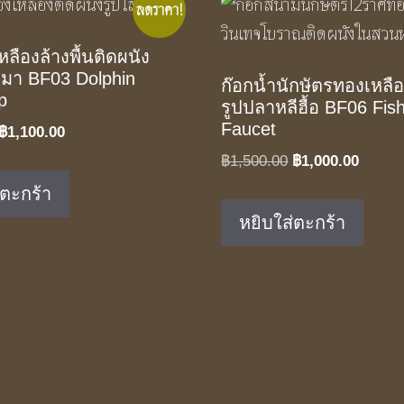
ลดราคา!
ลืองล้างพื้นติดผนัง
ลมา BF03 Dolphin
ก๊อกน้ำนักษัตรทองเหลือ
p
รูปปลาหลีฮื้อ BF06 Fis
Faucet
Original
Current
฿
1,100.00
price
price
Original
Curren
฿
1,500.00
฿
1,000.00
was:
is:
price
price
่ตะกร้า
฿1,650.00.
฿1,100.00.
was:
is:
หยิบใส่ตะกร้า
฿1,500.00.
฿1,000