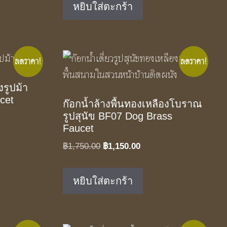
หยิบใส่ตะกร้า
฿1,890.00.
฿1,250.00.
ลดราคา!
ลดราคา!
งรูปม้า
cet
ก๊อกน้ำล้างพื้นทองเหลืองโบราณ
รูปสุนัข BF07 Dog Brass
t
Faucet
Original
Current
฿
1,750.00
฿
1,150.00
.00.
price
price
was:
is:
หยิบใส่ตะกร้า
฿1,750.00.
฿1,150.00.