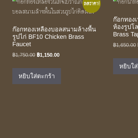
ลดราคา!
ก๊อกทองเห
ห้องรูปโ
ก๊อกทองเหลืองบอลสนามล้างพื้น
Brass Ta
รูปไก่ BF10 Chicken Brass
Faucet
฿
1,650.00
Original
Current
฿
1,750.00
฿
1,150.00
price
price
หยิบใส
was:
is:
หยิบใส่ตะกร้า
฿1,750.00.
฿1,150.00.