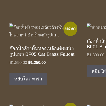
ลดราคา!
ก๊อกน้ำล้
BF01 Bir
ก๊อกน้ำล้างพื้นทองเหลืองติดผนัง
รูปแมว BF05 Cat Brass Faucet
฿
1,890.00
Original
Current
฿
1,890.00
฿
1,250.00
price
price
หยิบใส
was:
is:
หยิบใส่ตะกร้า
฿1,890.00.
฿1,250.00.