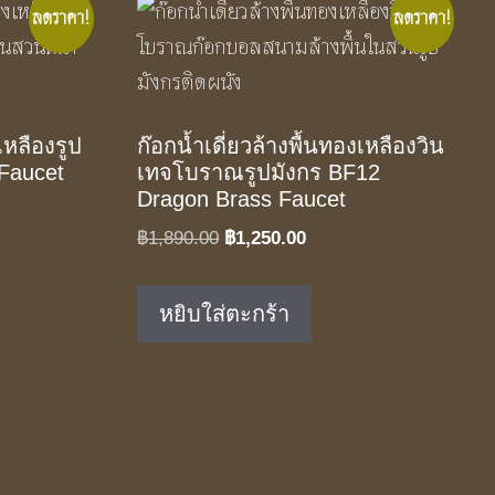
ลดราคา!
ลดราคา!
เหลืองรูป
ก๊อกน้ำเดี่ยวล้างพื้นทองเหลืองวิน
 Faucet
เทจโบราณรูปมังกร BF12
Dragon Brass Faucet
t
Original
Current
฿
1,890.00
฿
1,250.00
price
price
was:
is:
.00.
หยิบใส่ตะกร้า
฿1,890.00.
฿1,250.00.