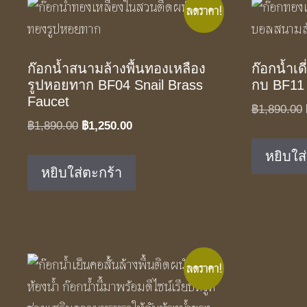
ลดราคา!
ก๊อกน้ำสนามล้างพื้นทองเหลือง
ก๊อกน้ำเด
รูปหอยทาก BF04 Snail Brass
กบ BF11 
Faucet
฿
1,890.00
Original
Current
฿
1,890.00
฿
1,250.00
price
price
หยิบใส
was:
is:
หยิบใส่ตะกร้า
฿1,890.00.
฿1,250.00.
ลดราคา!