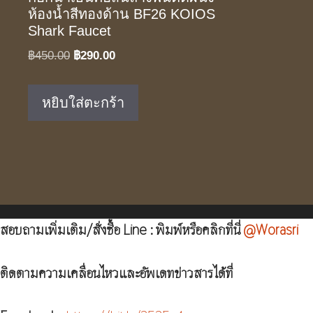
ห้องน้ำสีทองด้าน BF26 KOIOS
Shark Faucet
Original
Current
฿
450.00
฿
290.00
price
price
was:
is:
หยิบใส่ตะกร้า
฿450.00.
฿290.00.
สอบถามเพิ่มเติม/สั่งซื้อ Line : พิมพ์หรือคลิกที่นี่
@Worasri
ติดตามความเคลื่อนไหวและอัพเดทข่าวสารได้ที่