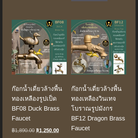
฿1,890.00.
฿1,250.0
ก๊อกน้ำเดี่ยวล้างพื้น
ก๊อกน้ำเดี่ยวล้างพื้น
ทองเหลืองรูปเป็ด
ทองเหลืองวินเทจ
BF08 Duck Brass
โบราณรูปมังกร
Faucet
BF12 Dragon Brass
Faucet
฿
1,250.00
Original
Current
฿
1,890.00