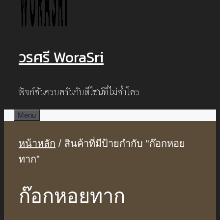
วรศรี WoraSri
ฟังก์ชันครบครันกับดีไซน์ที่ไม่ซ้ำใคร
Menu
หน้าหลัก
/ สินค้าที่มีป้ายกำกับ “ก๊อกหอย
ทาก”
ก๊อกหอยทาก