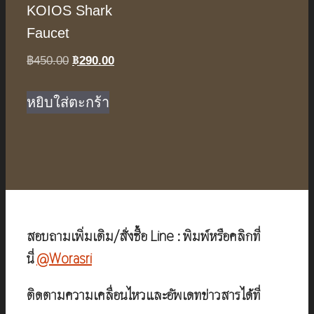
KOIOS Shark
Faucet
฿
290.00
Original
Current
฿
450.00
price
price
was:
is:
หยิบใส่ตะกร้า
฿450.00.
฿290.00.
สอบถามเพิ่มเติม/สั่งซื้อ Line : พิมพ์หรือคลิกที่
นี่
@Worasri
ติดตามความเคลื่อนไหวและอัพเดทข่าวสารได้ที่