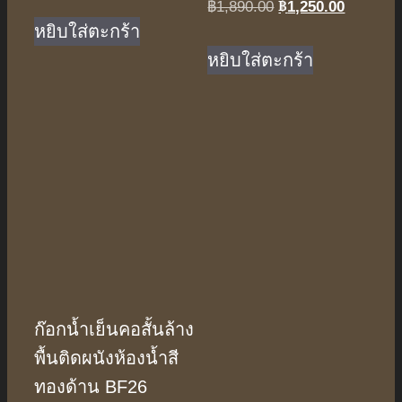
price
price
฿
1,250.00
Original
Current
฿
1,890.00
was:
is:
price
price
หยิบใส่ตะกร้า
฿1,890.00.
฿1,250.00.
was:
is:
หยิบใส่ตะกร้า
฿1,890.00.
฿1,250.0
ก๊อกน้ำเย็นคอสั้นล้าง
พื้นติดผนังห้องน้ำสี
ทองด้าน BF26