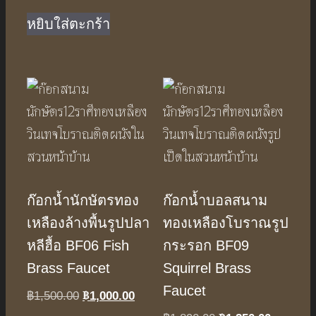
price
price
was:
is:
หยิบใส่ตะกร้า
฿1,750.00.
฿1,150.00.
ก๊อกน้ำนักษัตรทอง
ก๊อกน้ำบอลสนาม
เหลืองล้างพื้นรูปปลา
ทองเหลืองโบราณรูป
หลีฮื้อ BF06 Fish
กระรอก BF09
Brass Faucet
Squirrel Brass
Faucet
฿
1,000.00
Original
Current
฿
1,500.00
price
price