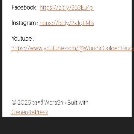
Facebook
:
https://bit.ly/353Eu4p
Instagram
:
https://bit.ly/2xJqFMB
Youtube
:
https://www.youtube.com/@WoraSriGoldenFauc
© 2026 วรศรี WoraSri
• Built with
GeneratePress