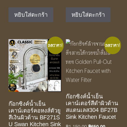
price
price
price
price
was:
is:
was:
is:
หยิบใส่ตะกร้า
หยิบใส่ตะกร้า
฿1,150.00.
฿650.00.
฿1,490.00.
฿790.00.
ลดราคา!
ลดราคา!
ก๊อกซิงค์น้ำเย็น
เคาน์เตอร์สีดำผิวด้าน
ก๊อกซิงค์น้ำเย็น
สแตนเลส304 BF27B
เคาน์เตอร์คอหงส์ตัวยู
Sink Kitchen Faucet
สีเงินผิวด้าน BF271S
U Swan Kitchen Sink
Original
Current
฿
1,150.00
฿
650.00