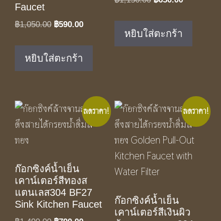
Faucet
price
price
Original
Current
฿
1,050.00
฿
590.00
was:
is:
หยิบใส่ตะกร้า
price
price
฿1,150.00.
฿650.00.
was:
is:
หยิบใส่ตะกร้า
฿1,050.00.
฿590.00.
ลดราคา!
ลดราคา!
ก๊อกซิงค์น้ำเย็น
เคาน์เตอร์สีทองส
แตนเลส304 BF27
ก๊อกซิงค์น้ำเย็น
Sink Kitchen Faucet
เคาน์เตอร์สีเงินผิว
Original
Current