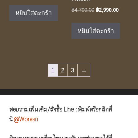
was:
is:
Original
Current
฿
4,790.00
฿
2,990.00
หยิบใส่ตะกร้า
฿3,890.00.
฿2,590.00.
price
price
was:
is:
หยิบใส่ตะกร้า
฿4,790.00.
฿2,990.0
1
2
3
→
สอบถามเพิ่มเติม/สั่งซื้อ Line : พิมพ์หรือคลิกที่
นี่
@Worasri