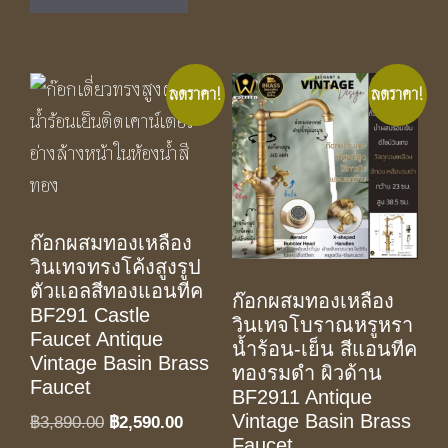
ลดราคา!
ลดราคา!
ก๊อกผสมทองเหลือง
วินเทจทรงโค้งสูงรูป
ตัวแอลสีทองแอนทีค
ก๊อกผสมทองเหลือง
BF291 Castle
วินเทจโบราณหรูหรา
Faucet Antique
น้ำร้อน-เย็น สีแอนทีค
Vintage Basin Brass
ทองรมดำ ผิวด้าน
Faucet
BF2911 Antique
Vintage Basin Brass
Original
Current
฿
3,890.00
฿
2,590.00
Faucet
price
price