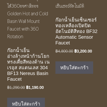
ก๊อกน้ำเย็นเซ็นเซอร์
ทองเหลืองเปิดปิด
อัตโนมัติสีทอง BF32
Automatic Sensor
Faucet
ก๊อกน้ำเย็น
Original
Current
฿
4,800.00
฿
3,200.00
อ่างล้างหน้าก้านโยก
price
price
ทรงเตี้ยสีทองด้าน เน
was:
is:
หยิบใส่ตะกร้า
เรอุส สแตนเลส 304
฿4,800.00.
฿3,200.0
BF13 Nereus Basin
Faucet
Original
Current
฿
1,290.00
฿
1,190.00
price
price
was:
is:
หยิบใส่ตะกร้า
฿1,290.00.
฿1,190.00.