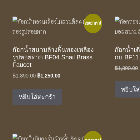
ลดราคา!
ก๊อกน้ำสนามล้างพื้นทองเหลือง
ก๊อกน้ำเด
รูปหอยทาก BF04 Snail Brass
กบ BF11 
Faucet
฿
1,890.00
Original
Current
฿
1,890.00
฿
1,250.00
price
price
หยิบใส
was:
is:
หยิบใส่ตะกร้า
฿1,890.00.
฿1,250.00.