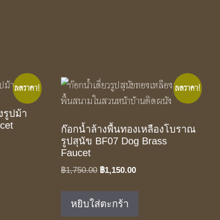
ลดราคา!
ลดราคา!
งรูปม้า
cet
ก๊อกน้ำล้างพื้นทองเหลืองโบราณ
รูปสุนัข BF07 Dog Brass
t
Faucet
Original
Current
฿
1,750.00
฿
1,150.00
.00.
price
price
was:
is:
หยิบใส่ตะกร้า
฿1,750.00.
฿1,150.00.