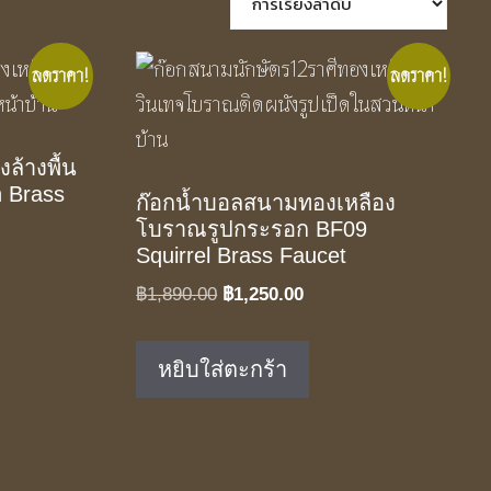
ลดราคา!
ลดราคา!
งล้างพื้น
h Brass
ก๊อกน้ำบอลสนามทองเหลือง
โบราณรูปกระรอก BF09
Squirrel Brass Faucet
t
Original
Current
฿
1,890.00
฿
1,250.00
price
price
.00.
was:
is:
หยิบใส่ตะกร้า
฿1,890.00.
฿1,250.00.