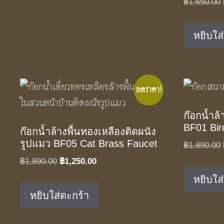
฿
1,650.00
หยิบใส
ลดราคา!
ก๊อกน้ำล้
BF01 Bir
ก๊อกน้ำล้างพื้นทองเหลืองติดผนัง
รูปแมว BF05 Cat Brass Faucet
฿
1,890.00
Original
Current
฿
1,890.00
฿
1,250.00
price
price
หยิบใส
was:
is:
หยิบใส่ตะกร้า
฿1,890.00.
฿1,250.00.