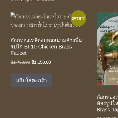
ลดราคา!
ก๊อกทองเหลืองบอลสนามล้างพื้น
รูปไก่ BF10 Chicken Brass
Faucet
Original
Current
฿
1,750.00
฿
1,150.00
price
price
was:
is:
หยิบใส่ตะกร้า
฿1,750.00.
฿1,150.00.
ก๊อกทองเห
ห้องรูปโ
Brass Ta