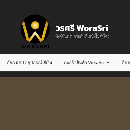
วรศรี WoraSri
ฟังก์ชันครบครันกับดีไซน์ที่ไม่ซ้ำใคร
ก๊อก ฝักบัว อุปกรณ์ สีเงิน
ตะกร้าสินค้า WoraSri
ติดต่