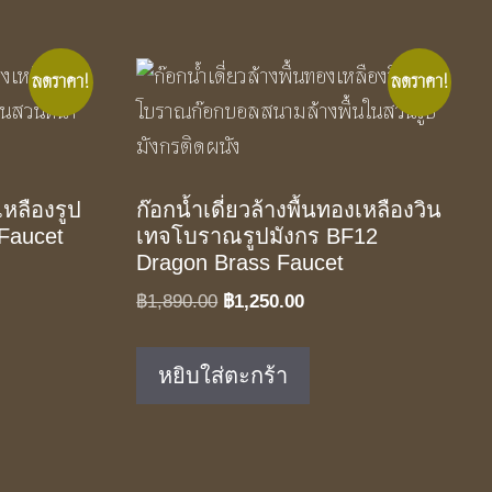
ลดราคา!
ลดราคา!
เหลืองรูป
ก๊อกน้ำเดี่ยวล้างพื้นทองเหลืองวิน
 Faucet
เทจโบราณรูปมังกร BF12
Dragon Brass Faucet
t
Original
Current
฿
1,890.00
฿
1,250.00
price
price
was:
is:
.00.
หยิบใส่ตะกร้า
฿1,890.00.
฿1,250.00.