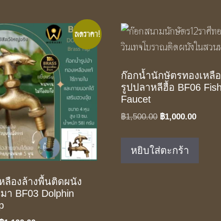
ลดราคา!
ก๊อกน้ำนักษัตรทองเหลือ
รูปปลาหลีฮื้อ BF06 Fis
Faucet
Original
Curren
฿
1,500.00
฿
1,000.00
price
price
was:
is:
หยิบใส่ตะกร้า
฿1,500.00.
฿1,000
ลืองล้างพื้นติดผนัง
ลมา BF03 Dolphin
p