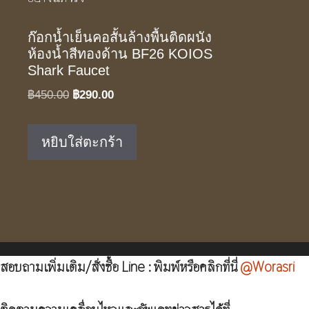
ก๊อกน้ำเย็นคอสั้นล้างพื้นติดผนัง
ห้องน้ำสีทองด้าน BF26 KOIOS
Shark Faucet
Original
Current
฿
450.00
฿
290.00
price
price
was:
is:
หยิบใส่ตะกร้า
฿450.00.
฿290.00.
สอบถามเพิ่มเติม/สั่งซื้อ Line : พิมพ์หรือคลิกที่นี่
@Worasri